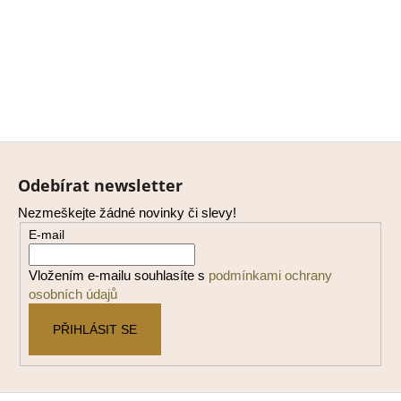
Z
á
Odebírat newsletter
p
Nezmeškejte žádné novinky či slevy!
a
E-mail
t
í
Vložením e-mailu souhlasíte s
podmínkami ochrany
osobních údajů
PŘIHLÁSIT SE