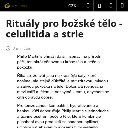
K
Přejít
Hledat
Nákup
M
Přihlášení
CZK
na
o
obsah
Zpět
Zpět
košík
š
Rituály pro božské tělo -
í
C
celulitida a strie
k
o
p
3 min čtení
o
Philip Martin's přináší další inspiraci na přírodní
t
péči, tentokrát věnovanou kráse těla a péče o
ř
pokožku.
e
Říká se, že tvář jsou nejkrásnější šaty, které
nosíme, ale stejně důležité je mít zdravou, mladou
b
a zářivou pokožku na těle. Dokonalá rovnováha
u
mezi tváří a tělem je nezbytná k tomu, abychom se
j
cítili opravdu dobře.
e
Pro tonizovanou, kompaktní, hydratovanou a
t
hebkou kůži doporučuje Philip Martin's jednoduché
a účinné ošetření péče o tělo, které kombinuje
e
působení dvou produktů se snadnou aplikací,
n
rychlým vstřebáváním a okamžitými výsledky: