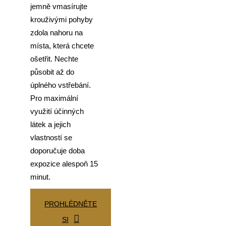
jemně vmasírujte
krouživými pohyby
zdola nahoru na
místa, která chcete
ošetřit. Nechte
působit až do
úplného vstřebání.
Pro maximální
využití účinných
látek a jejich
vlastností se
doporučuje doba
expozice alespoň 15
minut.
PROHLÉDNĚTE
SI