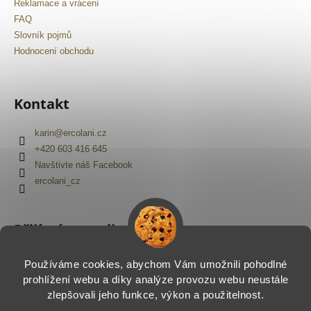
Reklamace a vrácení
FAQ
Slovník pojmů
Hodnocení obchodu
Kontakt
karin
@
ercolani.cz
+420 603 416 645
Navštivte náš Facebook
ercolani_cz
Přijímáme online platby
Používáme cookies, abychom Vám umožnili pohodlné
prohlížení webu a díky analýze provozu webu neustále
zlepšovali jeho funkce, výkon a použitelnost.