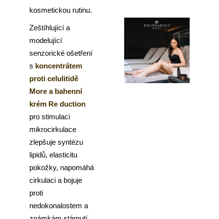
č
u
kosmetickou rutinu.
j
Zeštíhlující a
e
modelující
m
e
senzorické ošetření
s
koncentrátem
proti celulitidě
More a bahenní
krém Re duction
pro stimulaci
mikrocirkulace
zlepšuje syntézu
lipidů, elasticitu
pokožky, napomáhá
cirkulaci a bojuje
proti
nedokonalostem a
známkám stárnutí