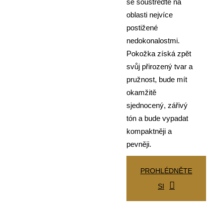
se soustřeďte na
oblasti nejvíce
postižené
nedokonalostmi.
Pokožka získá zpět
svůj přirozený tvar a
pružnost, bude mít
okamžitě
sjednocený, zářivý
tón a bude vypadat
kompaktněji a
pevněji.
PROHLÉDNĚTE
SI