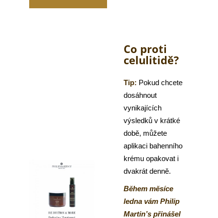
Co proti
celulitidě?
Tip:
Pokud chcete
dosáhnout
vynikajících
výsledků v krátké
době, můžete
aplikaci bahenního
krému opakovat i
dvakrát denně.
Během měsíce
ledna vám Philip
Martin’s přinášel