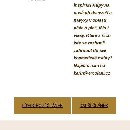
inspiraci a tipy na
nová předsevzetí a
návyky v oblasti
péče o pleť, tělo i
vlasy. Které z nich
jste se rozhodli
zahrnout do své
kosmetické rutiny?
Napište nám na
karin@ercolani.cz
PŘEDCHOZÍ ČLÁNEK
DALŠÍ ČLÁNEK
Z