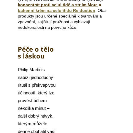
koncentrát proti celulitidě a striím More
a
a
bahenní krém na celulitidu Re duction
. Oba
j
produkty jsou určené speciálně k tvarování a
í
zpevnění, zajišťují pružnost a vyhlazují
nedokonalosti na povrchu kůže.
t
?
Péče o tělo
s láskou
HLEDAT
Philip Martin's
nabízí jednoduchý
rituál s překvapivou
účinností, který lze
D
o
provést během
p
několika minut –
o
další dobrý návyk,
r
kterým můžete
u
denně obohatit vaši