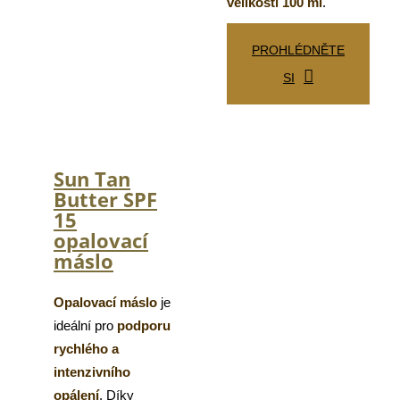
velikosti 100 ml
.
PROHLÉDNĚTE
SI
Sun Tan
Butter SPF
15
opalovací
máslo
Opalovací máslo
je
ideální pro
podporu
rychlého a
intenzivního
opálení
. Díky