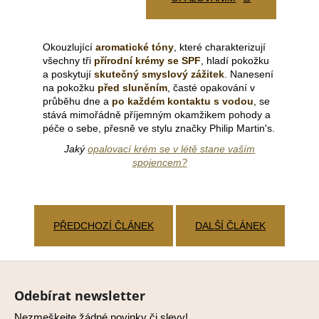
Okouzlující
aromatické tóny
, které charakterizují
všechny tři
přírodní krémy se SPF
, hladí pokožku
a poskytují
skutečný smyslový zážitek
. Nanesení
na pokožku
před sluněním
, časté opakování v
průběhu dne a
po každém kontaktu s vodou
, se
stává mimořádně příjemným okamžikem pohody a
péče o sebe, přesně ve stylu značky Philip Martin's.
Jaký
opalovací krém
se v létě stane vaším
spojencem?
PŘEDCHOZÍ ČLÁNEK
DALŠÍ ČLÁNEK
Z
á
Odebírat newsletter
p
Nezmeškejte žádné novinky či slevy!