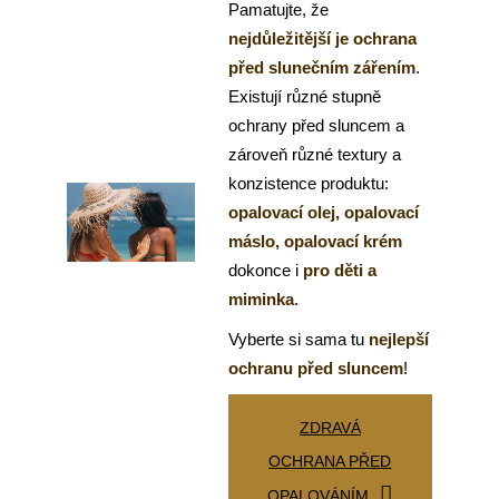
Pamatujte, že
nejdůležitější je ochrana
před slunečním zářením
.
Existují různé stupně
ochrany před sluncem a
zároveň různé textury a
konzistence produktu:
opalovací olej, opalovací
máslo, opalovací krém
dokonce i
pro děti a
miminka
.
Vyberte si sama tu
nejlepší
ochranu před sluncem
!
ZDRAVÁ
OCHRANA PŘED
OPALOVÁNÍM