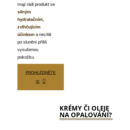
mají rádi produkt se
silným
hydratačním,
zvlhčujícím
účinkem
a necítili
po slunění příliš
vysušenou
pokožku.
PROHLÉDNĚTE
SI
KRÉMY ČI OLEJE
NA OPALOVÁNÍ?