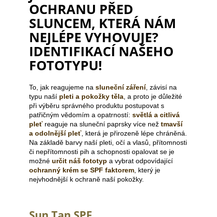
č
OCHRANU PŘED
u
SLUNCEM, KTERÁ NÁM
j
e
NEJLÉPE VYHOVUJE?
m
IDENTIFIKACÍ NAŠEHO
e
FOTOTYPU!
To, jak reagujeme na
sluneční záření
, závisí na
typu naší
pleti a pokožky těla
, a proto je důležité
při výběru správného produktu postupovat s
patřičným vědomím a opatrností:
světlá a citlivá
pleť
reaguje na sluneční paprsky více než
tmavší
a odolnější pleť
, která je přirozeně lépe chráněná.
Na základě barvy naší pleti, očí a vlasů, přítomnosti
či nepřítomnosti pih a schopnosti opalovat se je
možné
určit náš fototyp
a vybrat odpovídající
ochranný krém se SPF faktorem
, který je
nejvhodnější k ochraně naší pokožky.
Sun Tan SPF