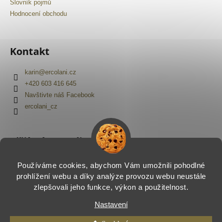
Slovník pojmů
Hodnocení obchodu
Kontakt
karin
@
ercolani.cz
+420 603 416 645
Navštivte náš Facebook
ercolani_cz
Přijímáme online platby
Používáme cookies, abychom Vám umožnili pohodlné
prohlížení webu a díky analýze provozu webu neustále
zlepšovali jeho funkce, výkon a použitelnost.
Nastavení
Vytvořil Shoptet
Copyright 2026
Ercolani.cz
. Všechna práva vyhrazena.