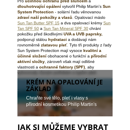
Pro
účinnou ochranu před sluncem
a
a
dlouhotrvající opálení
vytvořil Philip Martin's
Sun
System Protection
- solární řadu věnovanou
j
zdraví naší pokožky a vlasů
. Opalovací máslo
í
Sun Tan Butter SPF 15
a dva opalovací krémy
Sun
t
Tan SPF 50
a
Sun Tan Mineral SPF 30
chrání
pokožku před škodlivými
UVA a UVB paprsky,
?
podporují stálou
hydrataci
a dodávají nám
rovnoměrně
zlatavou pleť
. Tyto tři produkty z řady
Sun System Protection mají vysoce
kvalitní a
účinné složení
obohacené o funkční a
přírodní
aktivní složky
, zároveň však mají odlišné
vlastnosti a
ochranné faktory (SPF)
, aby
HLEDAT
vyhovovaly různým potřebám a typům pleti.
KRÉM NA OPALOVÁNÍ JE
ZÁKLAD
D
o
Chraňte své tělo, pleť i vlasy s
p
přírodní kosmetikou Philip Martin's
o
r
u
JAK SI MŮŽEME VYBRAT