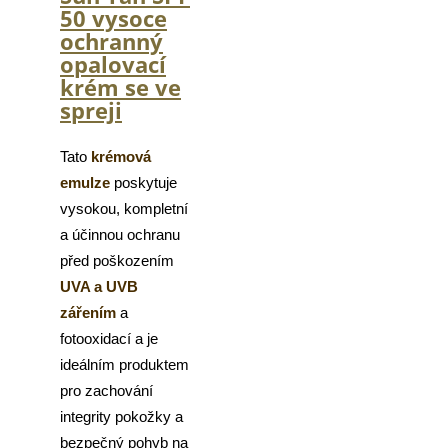
50 vysoce
ochranný
opalovací
krém se ve
spreji
Tato
krémová
emulze
poskytuje
vysokou, kompletní
a účinnou ochranu
před poškozením
UVA a UVB
zářením
a
fotooxidací a je
ideálním produktem
pro zachování
integrity pokožky a
bezpečný pohyb na