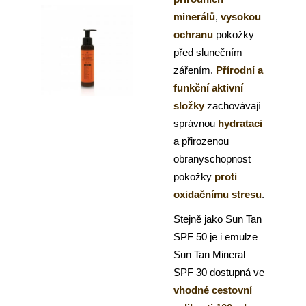
minerálů
,
vysokou
ochranu
pokožky
před slunečním
zářením.
Přírodní a
funkční aktivní
složky
zachovávají
správnou
hydrataci
a přirozenou
obranyschopnost
pokožky
proti
oxidačnímu stresu
.
Stejně jako Sun Tan
SPF 50 je i emulze
Sun Tan Mineral
SPF 30 dostupná ve
vhodné cestovní