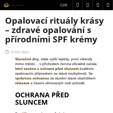
K
Přejít
Hledat
Nákup
M
Přihlášení
CZK
na
o
obsah
Zpět
Zpět
košík
š
Opalovací rituály krásy
í
C
– zdravé opalování s
k
o
přírodními SPF krémy
p
o
t
4 min čtení
ř
Slunečné dny
, stále vyšší teploty, první víkendy
mimo město… s příchodem června oficiálně začala
e
letní sezóna
a
ochrana před sluncem
kvalitním
b
opalovacím přípravkem se stává nezbytností. Se
u
správnou ochranou
se slunění stane okamžikem
relaxace
a časem věnovaným naší pohodě.
j
e
OCHRANA PŘED
t
SLUNCEM
e
n