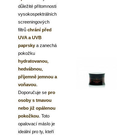
důležité přítomnosti
vysokospektrálních
screeningových
filtrů
chrání před
UVA a UVB
paprsky
a zanechá
pokožku
hydratovanou,
hedvábnou,
příjemně jemnou a
voňavou
.
Doporučuje se
pro
osoby s tmavou
nebo již opálenou
pokožkou
. Toto
opalovací máslo je
ideální pro ty, kteří