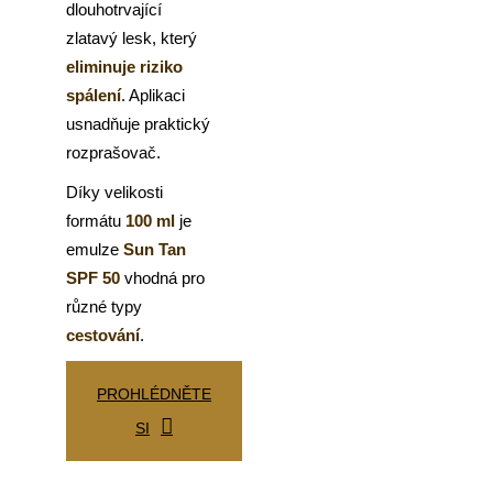
dlouhotrvající
zlatavý lesk, který
eliminuje riziko
spálení
. Aplikaci
usnadňuje praktický
rozprašovač.
Díky velikosti
formátu
100 ml
je
emulze
Sun Tan
SPF 50
vhodná pro
různé typy
cestování
.
PROHLÉDNĚTE
SI