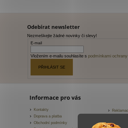
Z
á
Odebírat newsletter
p
Nezmeškejte žádné novinky či slevy!
a
E-mail
t
í
Vložením e-mailu souhlasíte s
podmínkami ochrany 
PŘIHLÁSIT SE
Informace pro vás
Kontakty
Reklamac
Doprava a platba
FAQ
Obchodní podmínky
Slovník 