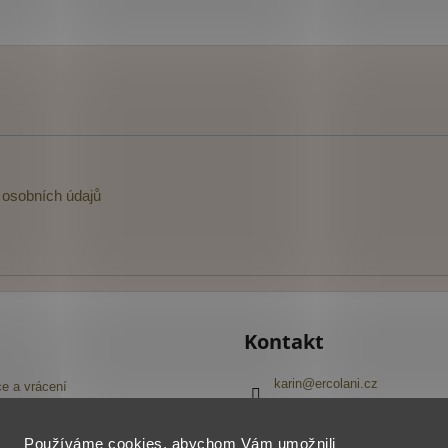
osobních údajů
Kontakt
karin
@
ercolani.cz
e a vrácení
+420 603 416 645
Navštivte náš Facebook
pojmů
Používáme cookies, abychom Vám umožnili