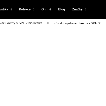
ostika
Kolekce
O mně
Blog
Značky
ovací krémy s SPF v bio kvalitě
Přírodní opalovací krémy - SPF 30
Co potřebujete najít?
HLEDAT
Doporučujeme