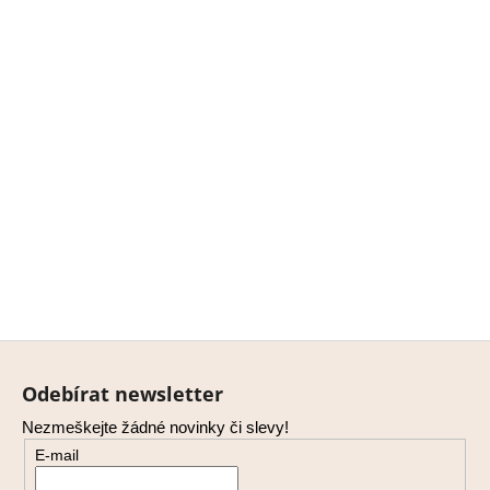
Z
á
Odebírat newsletter
p
Nezmeškejte žádné novinky či slevy!
a
E-mail
t