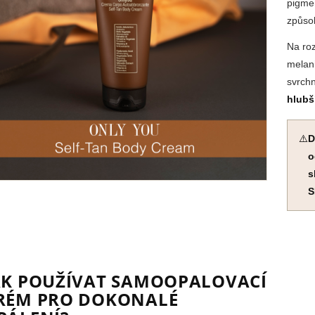
pigmen
způso
Na roz
melan
svrchn
hlubš
⚠️
D
o
s
S
AK POUŽÍVAT SAMOOPALOVACÍ
RÉM PRO DOKONALÉ