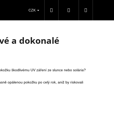
Hledat
Přihlášení
Nákupní
CZK
košík
vé a dokonalé
okožku škodlivému UV záření ze slunce nebo solária?
rásně opálenou pokožku po celý rok, aniž by riskovali