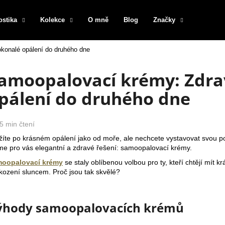
ostika
Kolekce
O mně
Blog
Značky
konalé opálení do druhého dne
Co potřebujete najít?
amoopalovací krémy: Zdra
pálení do druhého dne
HLEDAT
5 min čtení
Doporučujeme
žíte po krásném opálení jako od moře, ale nechcete vystavovat svou p
e pro vás elegantní a zdravé řešení: samoopalovací krémy.
oopalovací krémy
se staly oblíbenou volbou pro ty, kteří chtějí mít k
kození sluncem. Proč jsou tak skvělé?
ýhody samoopalovacích krémů