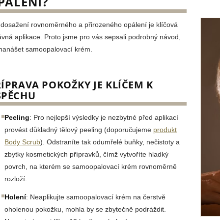
PÁLENÍ?
 dosažení rovnoměrného a přirozeného opálení je klíčová
ávná aplikace. Proto jsme pro vás sepsali podrobný návod,
 nanášet samoopalovací krém.
ÍPRAVA POKOŽKY JE KLÍČEM K
SPĚCHU
Peeling
: Pro nejlepší výsledky je nezbytné před aplikací
provést důkladný tělový peeling (doporučujeme
produkt
Body Scrub
). Odstraníte tak odumřelé buňky, nečistoty a
zbytky kosmetických přípravků, čímž vytvoříte hladký
povrch, na kterém se samoopalovací krém rovnoměrně
rozloží.
Holení
: Neaplikujte samoopalovací krém na čerstvě
oholenou pokožku, mohla by se zbytečně podráždit.