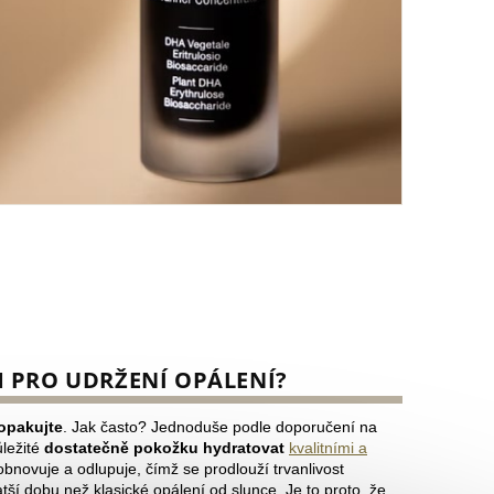
 PRO UDRŽENÍ OPÁLENÍ?
opakujte
. Jak často? Jednoduše podle doporučení na
ůležité
dostatečně pokožku hydratovat
kvalitními a
bnovuje a odlupuje, čímž se prodlouží trvanlivost
ší dobu než klasické opálení od slunce. Je to proto, že