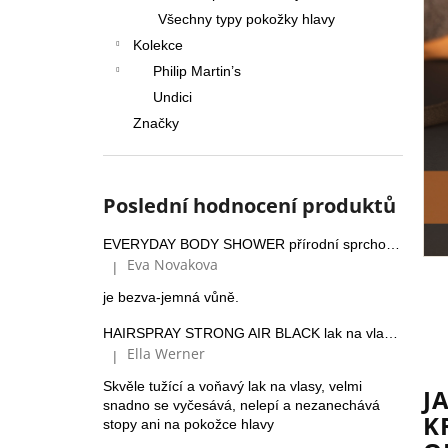
Všechny typy pokožky hlavy
Kolekce
Philip Martin’s
Undici
Značky
Poslední hodnocení produktů
EVERYDAY BODY SHOWER přírodní sprchový gel
Eva Novakova
|
Hodnocení produktu je 5 z 5 hvězdiček.
je bezva-jemná vůně.
HAIRSPRAY STRONG AIR BLACK lak na vlasy se silnou fixací a Panthenolem
Ella Werner
|
Hodnocení produktu je 5 z 5 hvězdiček.
Skvěle tužící a voňavý lak na vlasy, velmi
J
snadno se vyčesává, nelepí a nezanechává
K
stopy ani na pokožce hlavy