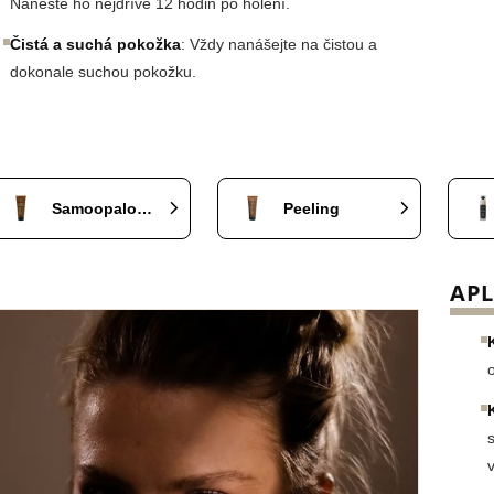
Naneste ho nejdříve 12 hodin po holení.
Čistá a suchá pokožka
: Vždy nanášejte na čistou a
dokonale suchou pokožku.
Samoopalovací přípravky
Peeling
APL
v