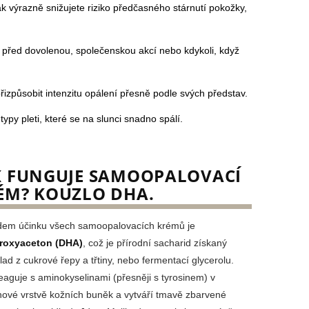
k výrazně snižujete riziko předčasného stárnutí pokožky,
í před dovolenou, společenskou akcí nebo kdykoli, když
způsobit intenzitu opálení přesně podle svých představ.
ypy pleti, které se na slunci snadno spálí.
K FUNGUJE SAMOOPALOVACÍ
ÉM? KOUZLO DHA.
dem účinku všech samoopalovacích krémů je
roxyaceton (DHA)
, což je přírodní sacharid získaný
lad z cukrové řepy a třtiny, nebo fermentací glycerolu.
aguje s aminokyselinami (přesněji s tyrosinem) v
hové vrstvě kožních buněk a vytváří tmavě zbarvené