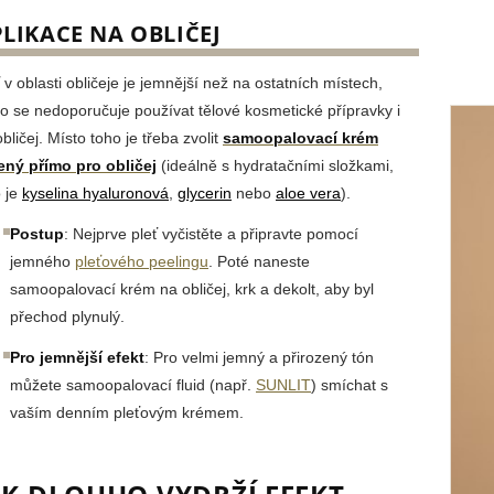
LIKACE NA OBLIČEJ
 v oblasti obličeje je jemnější než na ostatních místech,
to se nedoporučuje používat tělové kosmetické přípravky i
bličej. Místo toho je třeba zvolit
samoopalovací krém
ený přímo pro obličej
(ideálně s hydratačními složkami,
o je
kyselina hyaluronová
,
glycerin
nebo
aloe vera
).
Postup
: Nejprve pleť vyčistěte a připravte pomocí
jemného
pleťového peelingu
. Poté naneste
samoopalovací krém na obličej, krk a dekolt, aby byl
přechod plynulý.
Pro jemnější efekt
: Pro velmi jemný a přirozený tón
můžete samoopalovací fluid (např.
SUNLIT
) smíchat s
vaším denním pleťovým krémem.