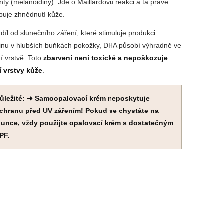
ty (melanoidiny). Jde o Maillardovu reakci a ta právě
buje zhnědnutí kůže.
díl od slunečního záření, které stimuluje produkci
inu v hlubších buňkách pokožky, DHA působí výhradně ve
í vrstvě. Toto
zbarvení není toxické a nepoškozuje
í vrstvy kůže
.
ůležité: ➜ Samoopalovací krém neposkytuje
chranu před UV zářením! Pokud se chystáte na
lunce, vždy použijte opalovací krém s dostatečným
PF.