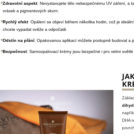
Zdravotní aspekt
: Nevystavujete tělo nebezpečnému UV záření, a ta
vrásek a pigmentových skvrn.
Rychlý efekt
: Opálení se objeví během několika hodin, což je ideáln
chcete vypadat svěže a odpočatě.
Odstín na přání
: Opakovanou aplikací můžete postupně budovat a při
Bezpečnost
: Samoopalovací krémy jsou bezpečné i pro velmi světlé t
JA
KR
Zákla
dihyd
napřík
DHA re
povrc