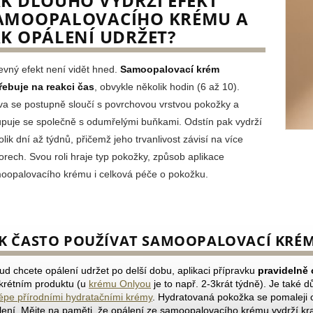
AK DLOUHO VYDRŽÍ EFEKT
AMOOPALOVACÍHO KRÉMU A
AK OPÁLENÍ UDRŽET?
evný efekt není vidět hned.
Samoopalovací krém
řebuje na reakci čas
, obvykle několik hodin (6 až 10).
va se postupně sloučí s povrchovou vrstvou pokožky a
upuje se společně s odumřelými buňkami. Odstín pak vydrží
lik dní až týdnů, přičemž jeho trvanlivost závisí na více
torech. Svou roli hraje typ pokožky, způsob aplikace
oopalovacího krému i celková péče o pokožku.
AK ČASTO POUŽÍVAT SAMOOPALOVACÍ KRÉM
ud chcete opálení udržet po delší dobu, aplikaci přípravku
pravidelně 
krétním produktu (u
krému Onlyou
je to např. 2-3krát týdně). Je také d
lépe přírodními hydratačními krémy
. Hydratovaná pokožka se pomaleji o
lení. Mějte na paměti, že opálení ze samoopalovacího krému vydrží krat