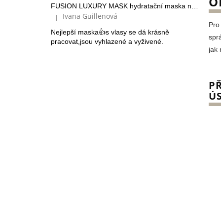
O
FUSION LUXURY MASK hydratační maska na suché vlasy
Ivana Guillenová
|
Hodnocení produktu je 5 z 5 hvězdiček.
Pro
Nejlepší maska👍s vlasy se dá krásně
spr
pracovat,jsou vyhlazené a vyživené.
jak
PŘ
Ú