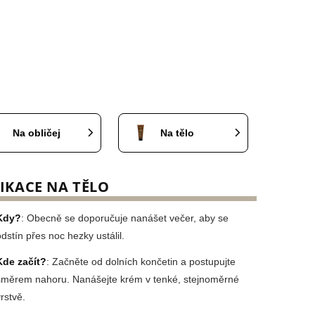
Na obličej
Na tělo
IKACE NA TĚLO
Kdy?
: Obecně se doporučuje nanášet večer, aby se
odstín přes noc hezky ustálil.
Kde začít?
: Začněte od dolních končetin a postupujte
směrem nahoru. Nanášejte krém v tenké, stejnoměrné
rstvě.