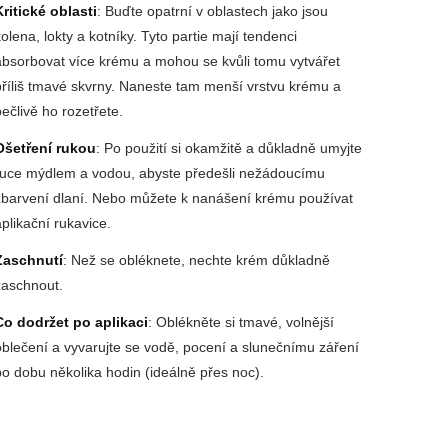
Kritické oblasti
: Buďte opatrní v oblastech jako jsou
kolena, lokty a kotníky. Tyto partie mají tendenci
absorbovat více krému a mohou se kvůli tomu vytvářet
příliš tmavé skvrny. Naneste tam menší vrstvu krému a
pečlivě ho rozetřete.
Ošetření rukou
: Po použití si okamžitě a důkladně umyjte
ruce mýdlem a vodou, abyste předešli nežádoucímu
zbarvení dlaní. Nebo můžete k nanášení krému používat
aplikační rukavice.
Zaschnutí
: Než se obléknete, nechte krém důkladně
zaschnout.
Co dodržet po aplikaci
: Oblékněte si tmavé, volnější
oblečení a vyvarujte se vodě, pocení a slunečnímu záření
po dobu několika hodin (ideálně přes noc).