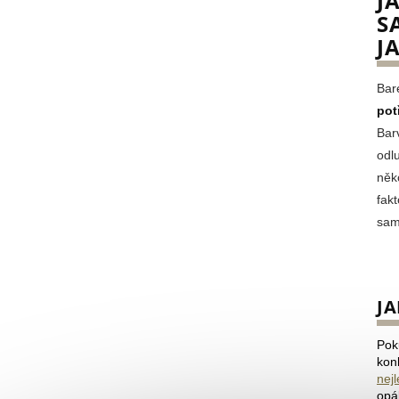
J
S
J
Bar
pot
Bar
odl
něko
fak
sam
J
Pok
kon
nej
opá