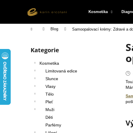
K
Přejít
na
o
Kosmetika
Diagn
obsah
Zpět
Zpět
š
do
do
í
Domů
Blog
Samoopalovací krémy: Zdravé a do
k
obchodu
obchodu
P
S
o
Kategorie
Přeskočit
s
o
kategorie
t
Kosmetika
r
Limitovaná edice
a
Slunce
Tou
n
Vlasy
Mám
n
Tělo
Sam
í
poš
Pleť
p
Muži
a
Děti
V
n
Parfémy
e
Líčení