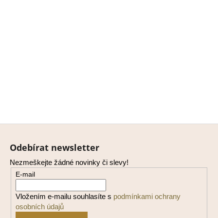
Z
á
Odebírat newsletter
p
Nezmeškejte žádné novinky či slevy!
a
E-mail
t
í
Vložením e-mailu souhlasíte s
podmínkami ochrany
osobních údajů