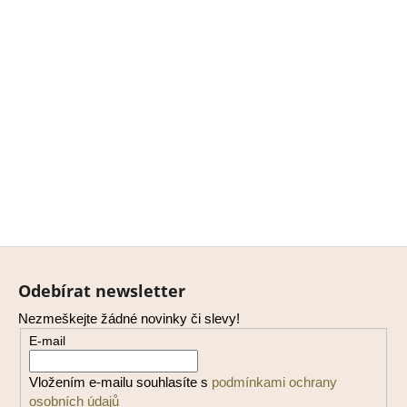
Z
á
Odebírat newsletter
p
Nezmeškejte žádné novinky či slevy!
a
E-mail
t
í
Vložením e-mailu souhlasíte s
podmínkami ochrany
osobních údajů