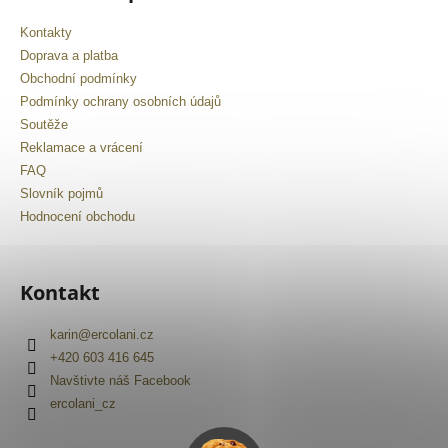
Kontakty
Doprava a platba
Obchodní podmínky
Podmínky ochrany osobních údajů
Soutěže
Reklamace a vrácení
FAQ
Slovník pojmů
Hodnocení obchodu
Kontakt
karin
@
ercolani.cz
+420 603 416 645
Navštivte náš Facebook
ercolani_cz