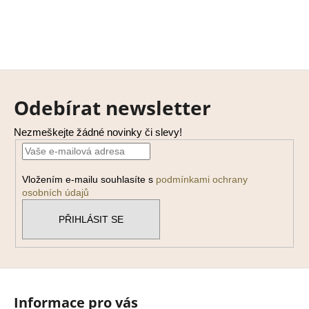
Z
á
Odebírat newsletter
p
a
Nezmeškejte žádné novinky či slevy!
t
í
Vložením e-mailu souhlasíte s
podmínkami ochrany
osobních údajů
PŘIHLÁSIT SE
Informace pro vás