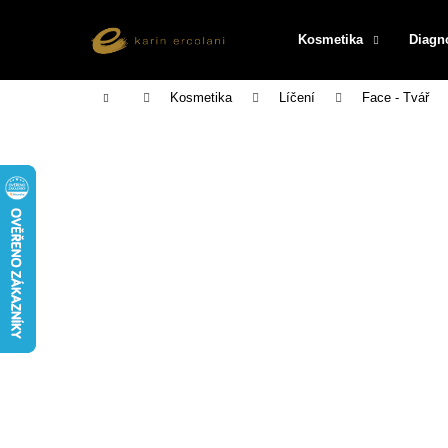
K
Přejít
na
o
Kosmetika
Diagn
obsah
Zpět
Zpět
š
do
do
í
Domů
Kosmetika
Líčení
Face - Tvář
k
obchodu
obchodu