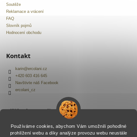
Soutěže
Reklamace a vrácení
FAQ
Slovník pojmů
Hodnocení obchodu
Kontakt
karin
@
ercolani.cz
+420 603 416 645
Navštivte náš Facebook
ercolani_cz
Přijímáme online platby
Používáme cookies, abychom Vám umožnili pohodlné
prohlížení webu a díky analýze provozu webu neustále