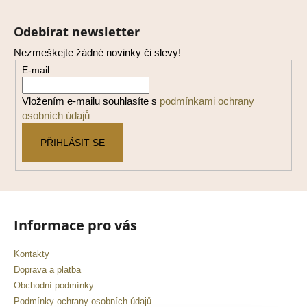
Z
á
Odebírat newsletter
p
Nezmeškejte žádné novinky či slevy!
a
E-mail
t
í
Vložením e-mailu souhlasíte s
podmínkami ochrany
osobních údajů
PŘIHLÁSIT SE
Informace pro vás
Kontakty
Doprava a platba
Obchodní podmínky
Podmínky ochrany osobních údajů