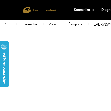
K
Přejít
na
o
Kosmetika
Diagn
obsah
Zpět
Zpět
š
do
do
í
Domů
Kosmetika
Vlasy
Šampony
EVERYDAY W
k
obchodu
obchodu