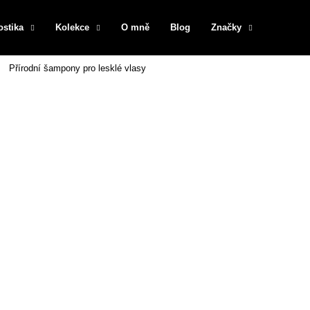
ostika
Kolekce
O mně
Blog
Značky
Přírodní šampony pro lesklé vlasy
Co potřebujete najít?
HLEDAT
Doporučujeme