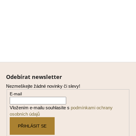
Z
á
Odebírat newsletter
p
Nezmeškejte žádné novinky či slevy!
a
E-mail
t
í
Vložením e-mailu souhlasíte s
podmínkami ochrany
osobních údajů
PŘIHLÁSIT SE