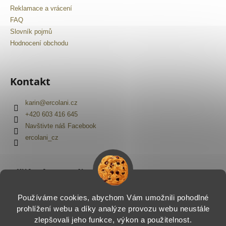
Reklamace a vrácení
FAQ
Slovník pojmů
Hodnocení obchodu
Kontakt
karin
@
ercolani.cz
+420 603 416 645
Navštivte náš Facebook
ercolani_cz
Přijímáme online platby
Používáme cookies, abychom Vám umožnili pohodlné
prohlížení webu a díky analýze provozu webu neustále
zlepšovali jeho funkce, výkon a použitelnost.