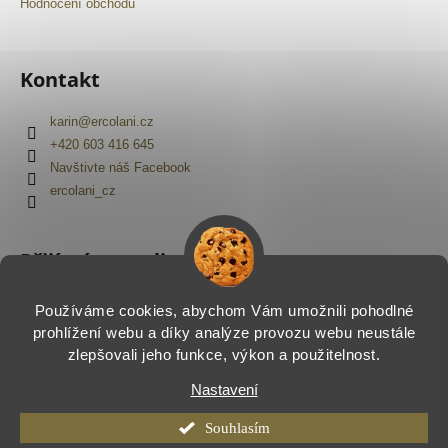
Hodnocení obchodu
Kontakt
karin
@
ercolani.cz
+420 603 416 645
Navštivte náš Facebook
ercolani_cz
Přijímáme online platby
Používáme cookies, abychom Vám umožnili pohodlné
prohlížení webu a díky analýze provozu webu neustále
zlepšovali jeho funkce, výkon a použitelnost.
Nastavení
Vytvořil Shoptet
Copyright 2026
Ercolani.cz
. Všechna práva vyhrazena.
Souhlasím