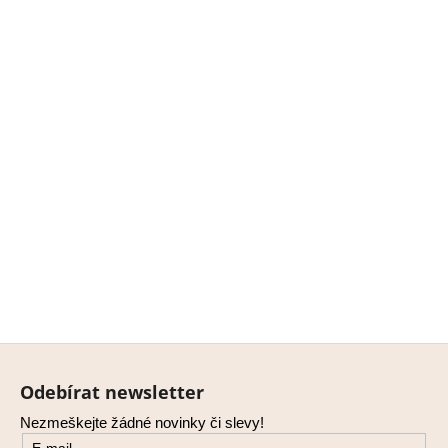
Z
á
Odebírat newsletter
p
Nezmeškejte žádné novinky či slevy!
a
E-mail