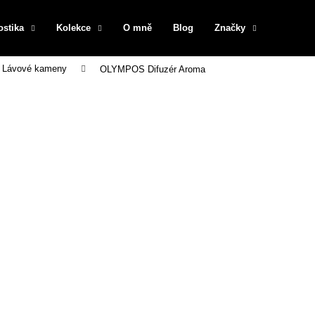
ostika
Kolekce
O mně
Blog
Značky
Lávové kameny
OLYMPOS Difuzér Aroma
Co potřebujete najít?
HLEDAT
Doporučujeme