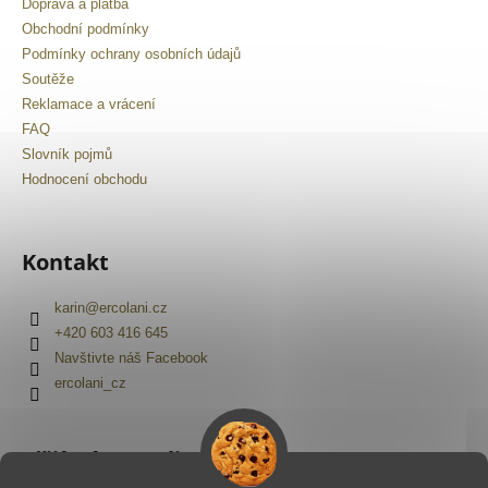
č
Doprava a platba
u
Obchodní podmínky
j
Podmínky ochrany osobních údajů
e
Soutěže
m
Reklamace a vrácení
e
FAQ
Slovník pojmů
Hodnocení obchodu
Kontakt
karin
@
ercolani.cz
+420 603 416 645
Navštivte náš Facebook
ercolani_cz
Přijímáme online platby