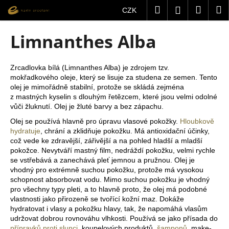
K
Přejít
Hledat
Nákup
M
Přihlášení
CZK
na
o
obsah
Zpět
Zpět
košík
š
Limnanthes Alba
í
C
k
o
Zrcadlovka bílá (Limnanthes Alba) je zdrojem tzv.
mokřadkového oleje, který se lisuje za studena ze semen. Tento
p
olej je mimořádně stabilní, protože se skládá zejména
o
z mastných kyselin s dlouhým řetězcem, které jsou velmi odolné
t
vůči žluknutí. Olej je žluté barvy a bez zápachu.
ř
Olej se používá hlavně pro úpravu vlasové pokožky.
Hloubkově
hydratuje
, chrání a zklidňuje pokožku. Má antioxidační účinky,
e
což vede ke zdravější, zářivější a na pohled hladší a mladší
b
pokožce. Nevytváří mastný film, nedráždí pokožku, velmi rychle
u
se vstřebává a zanechává pleť jemnou a pružnou. Olej je
vhodný pro extrémně suchou pokožku, protože má vysokou
j
schopnost absorbovat vodu. Mimo suchou pokožku je vhodný
e
pro všechny typy pleti, a to hlavně proto, že olej má podobné
t
vlastnosti jako přirozeně se tvořící kožní maz. Dokáže
hydratovat i vlasy a pokožku hlavy, tak, že napomáhá vlasům
e
udržovat dobrou rovnováhu vlhkosti. Používá se jako přísada do
n
přípravků proti slunci
, koupelových produktů,
šamponů
, make-