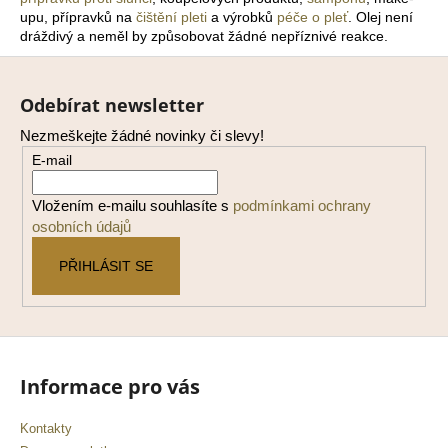
upu, přípravků na
čištění pleti
a výrobků
péče o pleť
. Olej není
a
dráždivý a neměl by způsobovat žádné nepříznivé reakce.
j
Z
í
á
t
Odebírat newsletter
p
?
Nezmeškejte žádné novinky či slevy!
a
E-mail
t
í
Vložením e-mailu souhlasíte s
podmínkami ochrany
osobních údajů
HLEDAT
PŘIHLÁSIT SE
D
o
p
o
Informace pro vás
r
u
Kontakty