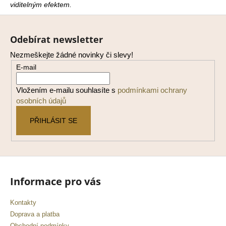
viditelným efektem.
a
Z
j
á
í
Odebírat newsletter
p
t
Nezmeškejte žádné novinky či slevy!
a
?
E-mail
t
í
Vložením e-mailu souhlasíte s
podmínkami ochrany
osobních údajů
HLEDAT
PŘIHLÁSIT SE
D
o
Informace pro vás
p
o
r
Kontakty
u
Doprava a platba
Obchodní podmínky