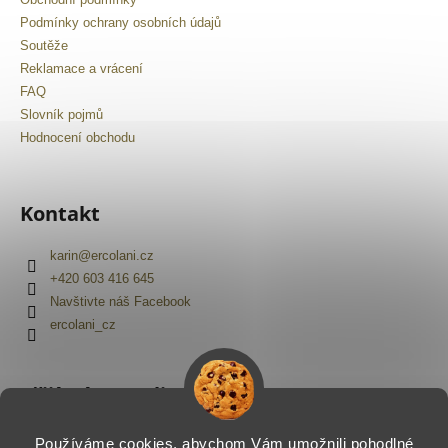
č
u
Podmínky ochrany osobních údajů
j
Soutěže
e
Reklamace a vrácení
m
FAQ
e
Slovník pojmů
Hodnocení obchodu
Kontakt
karin
@
ercolani.cz
+420 603 416 645
Navštivte náš Facebook
ercolani_cz
Přijímáme online platby
Používáme cookies, abychom Vám umožnili pohodlné