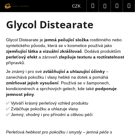
K
Přejít
Hledat
Nákup
M
Přihlášení
CZK
na
o
obsah
Zpět
Zpět
košík
š
Glycol Distearate
í
C
k
o
Glycol Distearate je
jemná pečující složka
rostlinného nebo
syntetického původu, která se v kosmetice používá jako
p
zjemňující látka a vizuální zkrášlovač
. Dodává produktům
o
perleťový efekt
a zároveň
zlepšuje texturu a roztíratelnost
t
přípravků.
ř
Je známý i pro své
zvláčňující a uhlazující účinky
–
zanechává pokožku i vlasy hebké na dotek a pomáhá
e
zmírňovat jejich vysušení
. Používá se v šamponech,
b
kondicionérech a sprchových gelech, kde také
podporuje
u
jemnost pěny
.
j
✅ Vytváří krásný perleťový vzhled produktu
✅ Zvláčňuje pokožku a uhlazuje vlasy
e
✅ Jemný, vhodný i pro přírodní a citlivou péči
t
e
Perleťová hebkost pro pokožku i smysly – jemná péče s
n