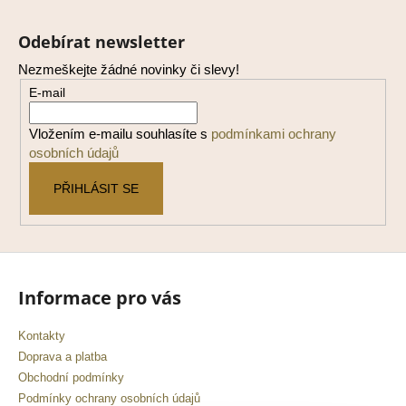
Z
á
Odebírat newsletter
p
Nezmeškejte žádné novinky či slevy!
a
E-mail
t
í
Vložením e-mailu souhlasíte s
podmínkami ochrany
osobních údajů
PŘIHLÁSIT SE
Informace pro vás
Kontakty
Doprava a platba
Obchodní podmínky
Podmínky ochrany osobních údajů