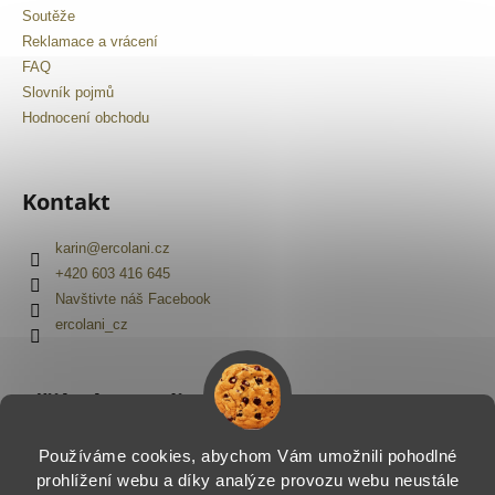
Soutěže
Reklamace a vrácení
FAQ
Slovník pojmů
Hodnocení obchodu
Kontakt
karin
@
ercolani.cz
+420 603 416 645
Navštivte náš Facebook
ercolani_cz
Přijímáme online platby
Používáme cookies, abychom Vám umožnili pohodlné
prohlížení webu a díky analýze provozu webu neustále