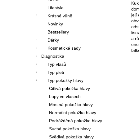
Kuku
l
Lifestyle
dom
jej
Krásné vůně
obv
Novinky
ods
Bestsellery
lis
a r
Dárky
ene
Kosmetické sady
bílk
Diagnostika
Typ vlasů
Typ pleti
Typ pokožky hlavy
Citlivá pokožka hlavy
Lupy ve vlasech
Mastná pokožka hlavy
Normální pokožka hlavy
Podrážděná pokožka hlavy
Suchá pokožka hlavy
Svědivá pokožka hlavy