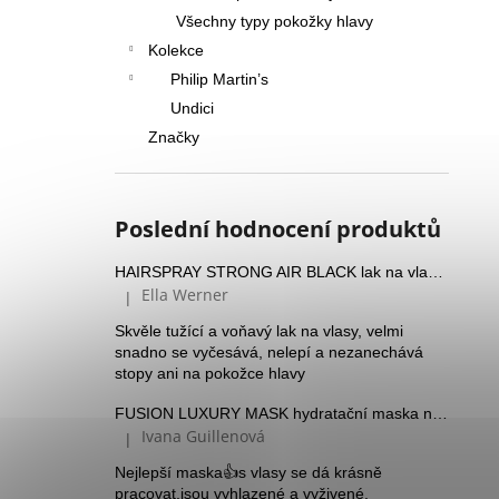
Všechny typy pokožky hlavy
Kolekce
Philip Martin’s
Undici
Značky
Poslední hodnocení produktů
HAIRSPRAY STRONG AIR BLACK lak na vlasy se silnou fixací a Panthenolem
Ella Werner
|
Hodnocení produktu je 5 z 5 hvězdiček.
Skvěle tužící a voňavý lak na vlasy, velmi
snadno se vyčesává, nelepí a nezanechává
stopy ani na pokožce hlavy
FUSION LUXURY MASK hydratační maska na suché vlasy
Ivana Guillenová
|
Hodnocení produktu je 5 z 5 hvězdiček.
Nejlepší maska👍s vlasy se dá krásně
pracovat,jsou vyhlazené a vyživené.