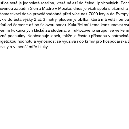
řice setá je jednoletá rostlina, která náleží do čeledi lipnicovitých. Po
ovinou západní Sierra Madre v Mexiku, dnes je však spolu s pšenicí a r
í domestikaci došlo pravděpodobně před více než 7000 lety a do Evropy 
ykle dorůstá výšky 2 až 3 metry, plodem je obilka, která má většinou ba
tínů od červené až po fialovou barvu. Kukuřici můžeme konzumovat syro
ováním kukuřičných klíčků za studena, a fruktózového sirupu, ve velké m
ůzné pochutiny. Neobsahuje lepek, takže je častou přísadou v potravin
rgetickou hodnotu a výnosnost se využívá i do krmiv pro hospodářská zv
oviny a v menší míře i tuky.