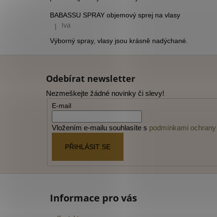
BABASSU SPRAY objemový sprej na vlasy
Iva
|
Hodnocení produktu je 5 z 5 hvězdiček.
Výborný spray, vlasy jsou krásně nadýchané.
Z
á
Odebírat newsletter
p
Nezmeškejte žádné novinky či slevy!
a
E-mail
t
í
Vložením e-mailu souhlasíte s
podmínkami ochrany 
PŘIHLÁSIT SE
Informace pro vás