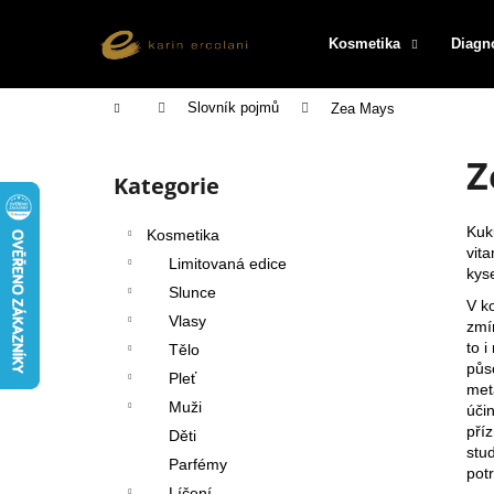
K
Přejít
na
o
Kosmetika
Diagn
obsah
Zpět
Zpět
š
do
do
í
Domů
Slovník pojmů
Zea Mays
k
obchodu
obchodu
P
Z
o
Kategorie
Přeskočit
s
kategorie
t
Kuk
Kosmetika
r
vit
Limitovaná edice
kys
a
Slunce
V k
n
Vlasy
zmí
n
to 
Tělo
í
půs
Pleť
met
p
Muži
úči
a
pří
Děti
n
stud
Parfémy
pot
e
Líčení