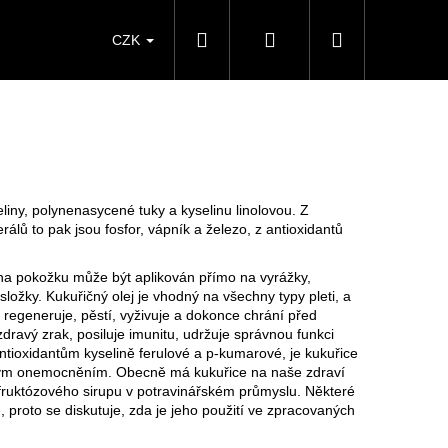
Hledat
Přihlášení
Nákupní
CZK
košík
iny, polynenasycené tuky a kyselinu linolovou. Z
álů to pak jsou fosfor, vápník a železo, z antioxidantů
 na pokožku může být aplikován přímo na vyrážky,
ožky. Kukuřičný olej je vhodný na všechny typy pleti, a
regeneruje, pěstí, vyživuje a dokonce chrání před
ravý zrak, posiluje imunitu, udržuje správnou funkci
tioxidantům kyselině ferulové a p-kumarové, je kukuřice
rovým onemocněním. Obecně má kukuřice na naše zdraví
í fruktózového sirupu v potravinářském průmyslu. Některé
u, proto se diskutuje, zda je jeho použití ve zpracovaných