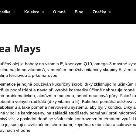
ostika
Kolekce
O mně
Blog
Značky
Co potřebujete najít?
ea Mays
HLEDAT
uřičný olej je bohatý na
vitamin E
,
koenzym Q10
, omega-3 mastné kysel
aminu najdeme
vitamin A
, v menším množství
vitaminy
skupiny B. Z miner
elinu ferulovou
a p-kumarovou.
Doporučujeme
osmetice je hojně používán kukuřičný škrob, díky zklidňujícím účinkům
rňuje podráždění a navíc při výrobě kosmetiky účinně nahrazuje ropné sl
i na problematickou, aknózní a mastnou, neboť neucpává póry. Pokožku 
obením volných radikálů (díky vitaminu E). Kukuřice pomáhá udržovat zd
abolismu a také pomáhá nervovému systému, aby byl v kondici. Díky an
nná v boji s karcinogeny, na základě studií tedy pomáhají proti nádo
znivý vliv, v poslední době se však stalo kontroverzním tématem využit
ie jej spojují s civilizačními chorobami, zejména s obezitou a cukrovko
ravinách vhodné.