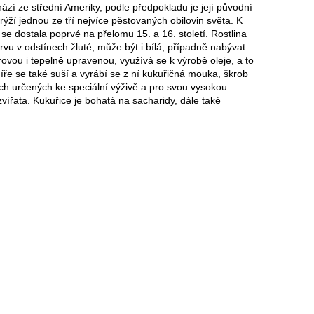
chází ze střední Ameriky, podle předpokladu je její původní
ýží jednou ze tří nejvíce pěstovaných obilovin světa. K
se dostala poprvé na přelomu 15. a 16. století. Rostlina
rvu v odstínech žluté, může být i bílá, případně nabývat
vou i tepelně upravenou, využívá se k výrobě oleje, a to
íře se také suší a vyrábí se z ní kukuřičná mouka, škrob
ách určených ke speciální výživě a pro svou vysokou
ířata. Kukuřice je bohatá na sacharidy, dále také