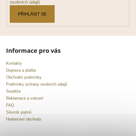
č
osobních údajů
u
j
PŘIHLÁSIT SE
e
m
e
Informace pro vás
Kontakty
Doprava a platba
Obchodní podmínky
Podmínky ochrany osobních údajů
Soutěže
Reklamace a vrácení
FAQ
Slovník pojmů
Hodnocení obchodu