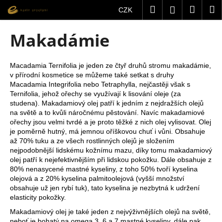
K
Přejít
Hledat
Nákup
M
Přihlášení
CZK
na
o
obsah
Zpět
Zpět
košík
š
Makadámie
í
C
k
o
Macadamia Ternifolia je jeden ze čtyř druhů stromu makadámie,
v přírodní kosmetice se můžeme také setkat s druhy
p
Macadamia Integrifolia nebo Tetraphylla, nejčastěji však s
o
Ternifolia, jehož ořechy se využívají k lisování oleje (za
t
studena). Makadamiový olej patří k jedním z nejdražších olejů
na světě a to kvůli náročnému pěstování. Navíc makadamiové
ř
ořechy jsou velmi tvrdé a je proto těžké z nich olej vylisovat. Olej
e
je poměrně hutný, má jemnou oříškovou chuť i vůni. Obsahuje
b
až 70% tuku a ze všech rostlinných olejů je složením
nejpodobnější lidskému kožnímu mazu, díky tomu makadamiový
u
olej patří k nejefektivnějším při lidskou pokožku. Dále obsahuje z
j
80% nenasycené mastné kyseliny, z toho 50% tvoří kyselina
olejová a z 20% kyselina palmitoolejová (vyšší množství
e
obsahuje už jen rybí tuk), tato kyselina je nezbytná k udržení
t
elasticity pokožky.
e
Makadamiový olej je také jeden z nejvýživnějších olejů na světě,
n
neboť je bohatý na omega 3, 6 a 7 mastné kyseliny, dále pak