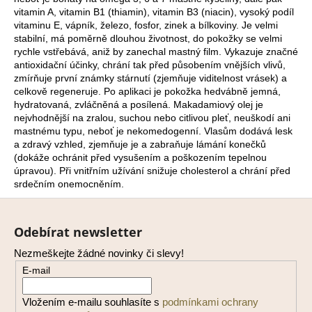
vitamin A
,
vitamin B1
(thiamin),
vitamin B3
(niacin), vysoký podíl
a
vitaminu E, vápník, železo, fosfor, zinek a bílkoviny. Je velmi
j
stabilní, má poměrně dlouhou životnost, do pokožky se velmi
í
rychle vstřebává, aniž by zanechal mastný film. Vykazuje značné
antioxidační účinky, chrání tak před působením vnějších vlivů,
t
zmírňuje první známky stárnutí (zjemňuje viditelnost vrásek) a
?
celkově regeneruje. Po aplikaci je pokožka hedvábně jemná,
hydratovaná, zvláčněná a posílená. Makadamiový olej je
nejvhodnější na zralou, suchou nebo citlivou pleť, neuškodí ani
mastnému typu, neboť je nekomedogenní. Vlasům dodává lesk
a zdravý vzhled, zjemňuje je a zabraňuje lámání konečků
(dokáže ochránit před vysušením a poškozením tepelnou
HLEDAT
úpravou). Při vnitřním užívání snižuje
cholesterol
a chrání před
srdečním onemocněním.
Z
D
á
Odebírat newsletter
o
p
p
Nezmeškejte žádné novinky či slevy!
a
o
E-mail
t
r
í
u
Vložením e-mailu souhlasíte s
podmínkami ochrany