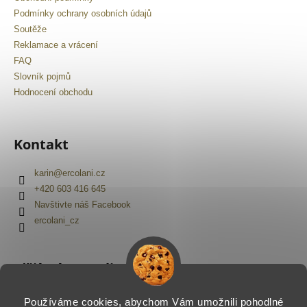
Podmínky ochrany osobních údajů
Soutěže
Reklamace a vrácení
FAQ
Slovník pojmů
Hodnocení obchodu
Kontakt
karin
@
ercolani.cz
+420 603 416 645
Navštivte náš Facebook
ercolani_cz
Přijímáme online platby
Používáme cookies, abychom Vám umožnili pohodlné