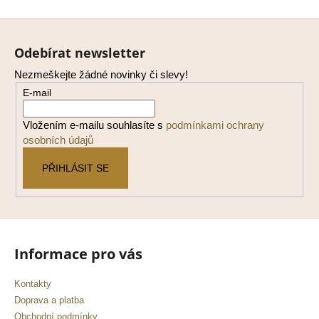
Z
á
Odebírat newsletter
p
Nezmeškejte žádné novinky či slevy!
a
E-mail
t
í
Vložením e-mailu souhlasíte s
podmínkami ochrany
osobních údajů
PŘIHLÁSIT SE
Informace pro vás
Kontakty
Doprava a platba
Obchodní podmínky