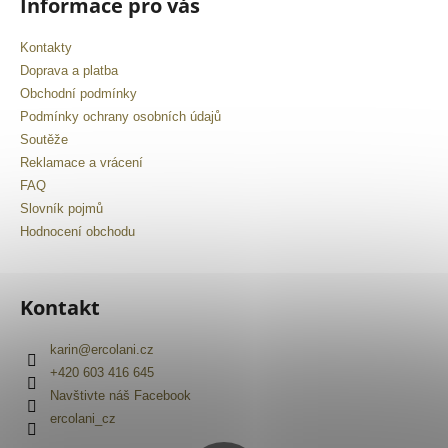
Informace pro vás
Kontakty
Doprava a platba
Obchodní podmínky
Podmínky ochrany osobních údajů
Soutěže
Reklamace a vrácení
FAQ
Slovník pojmů
Hodnocení obchodu
Kontakt
karin
@
ercolani.cz
+420 603 416 645
Navštivte náš Facebook
ercolani_cz