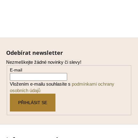
Z
á
Odebírat newsletter
p
Nezmeškejte žádné novinky či slevy!
a
E-mail
t
í
Vložením e-mailu souhlasíte s
podmínkami ochrany
osobních údajů
PŘIHLÁSIT SE