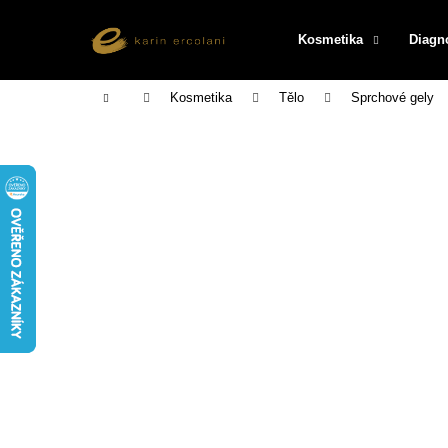
K
Přejít
na
o
Kosmetika
Diagn
obsah
Zpět
Zpět
š
do
do
í
Domů
Kosmetika
Tělo
Sprchové gely
k
obchodu
obchodu