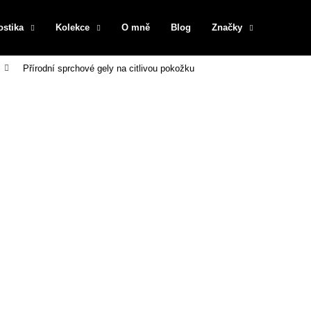
ostika
Kolekce
O mně
Blog
Značky
Přírodní sprchové gely na citlivou pokožku
Co potřebujete najít?
HLEDAT
Doporučujeme