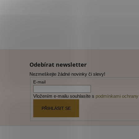
Z
á
Odebírat newsletter
p
Nezmeškejte žádné novinky či slevy!
a
E-mail
t
í
Vložením e-mailu souhlasíte s
podmínkami ochrany 
PŘIHLÁSIT SE