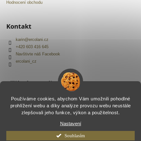
Hodnocení obchodu
Kontakt
karin
@
ercolani.cz
+420 603 416 645
Navštivte náš Facebook
ercolani_cz
Přijímáme online platby
Používáme cookies, abychom Vám umožnili pohodlné
prohlížení webu a díky analýze provozu webu neustále
zlepšovali jeho funkce, výkon a použitelnost.
Nastavení
Vytvořil Shoptet
Copyright 2026
Ercolani.cz
. Všechna práva vyhrazena.
Souhlasím