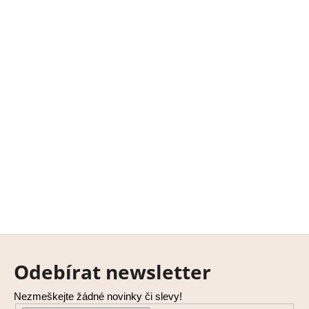
Z
á
Odebírat newsletter
p
a
Nezmeškejte žádné novinky či slevy!