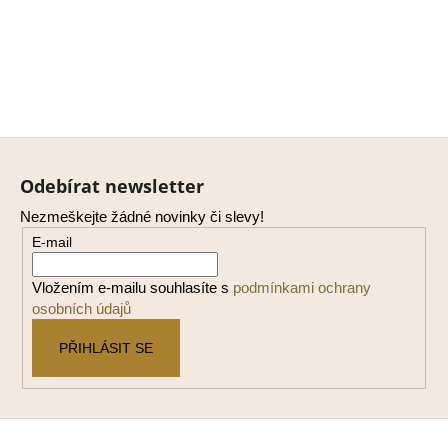
Z
á
Odebírat newsletter
p
Nezmeškejte žádné novinky či slevy!
a
E-mail
t
í
Vložením e-mailu souhlasíte s
podmínkami ochrany
osobních údajů
PŘIHLÁSIT SE