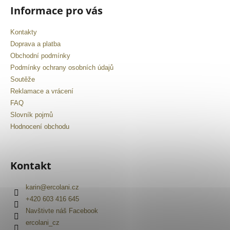
Informace pro vás
Kontakty
Doprava a platba
Obchodní podmínky
Podmínky ochrany osobních údajů
Soutěže
Reklamace a vrácení
FAQ
Slovník pojmů
Hodnocení obchodu
Kontakt
karin
@
ercolani.cz
+420 603 416 645
Navštivte náš Facebook
ercolani_cz