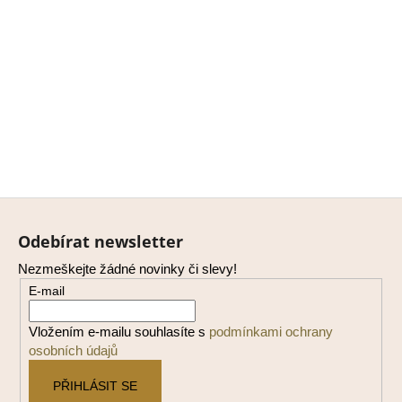
Z
á
Odebírat newsletter
p
Nezmeškejte žádné novinky či slevy!
a
E-mail
t
í
Vložením e-mailu souhlasíte s
podmínkami ochrany
osobních údajů
PŘIHLÁSIT SE