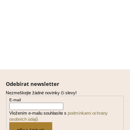
Z
á
Odebírat newsletter
p
Nezmeškejte žádné novinky či slevy!
a
E-mail
t
í
Vložením e-mailu souhlasíte s
podmínkami ochrany
osobních údajů