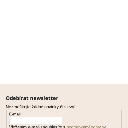
Z
á
Odebírat newsletter
p
Nezmeškejte žádné novinky či slevy!
a
E-mail
t
í
Vložením e-mailu souhlasíte s
podmínkami ochrany