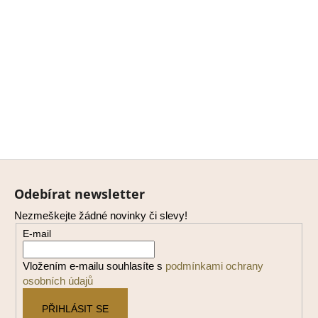
Z
á
Odebírat newsletter
p
Nezmeškejte žádné novinky či slevy!
a
E-mail
t
í
Vložením e-mailu souhlasíte s
podmínkami ochrany
osobních údajů
PŘIHLÁSIT SE