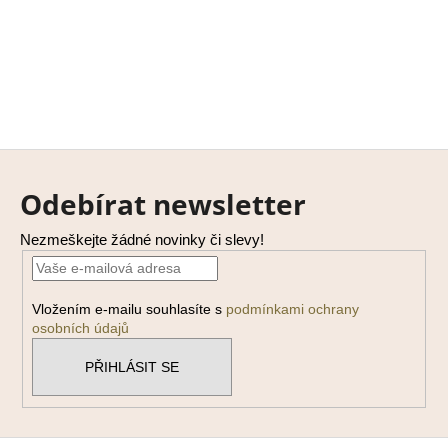
Z
á
Odebírat newsletter
p
a
Nezmeškejte žádné novinky či slevy!
t
í
Vložením e-mailu souhlasíte s
podmínkami ochrany
osobních údajů
PŘIHLÁSIT SE