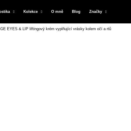
ostika
Kolekce
O mně
Blog
Značky
E EYES & LIP liftingový krém vyplňující vrásky kolem očí a rtů
Co potřebujete najít?
HLEDAT
Doporučujeme