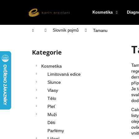
K
Přejít
na
o
Kosmetika
Diagn
obsah
Zpět
Zpět
š
do
do
í
Domů
Slovník pojmů
Tamanu
k
obchodu
obchodu
P
T
o
Kategorie
Přeskočit
s
kategorie
t
Tama
Kosmetika
r
reg
Limitovaná edice
der
a
Slunce
příp
n
Je t
Vlasy
n
sva
Tělo
dod
í
Pleť
Cal
p
Muži
lis
a
ole
Děti
n
ovš
Parfémy
vnit
e
Líčení