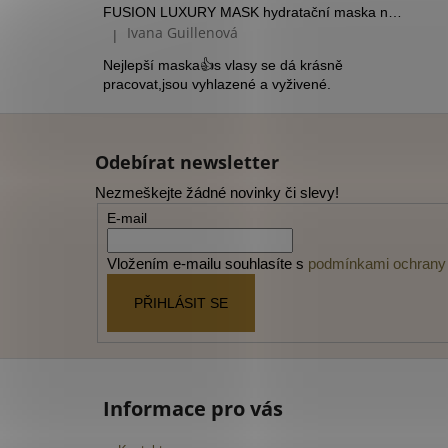
FUSION LUXURY MASK hydratační maska na suché vlasy
Ivana Guillenová
|
Hodnocení produktu je 5 z 5 hvězdiček.
Nejlepší maska👍s vlasy se dá krásně
pracovat,jsou vyhlazené a vyživené.
Z
á
Odebírat newsletter
p
Nezmeškejte žádné novinky či slevy!
a
E-mail
t
í
Vložením e-mailu souhlasíte s
podmínkami ochrany 
PŘIHLÁSIT SE
Informace pro vás