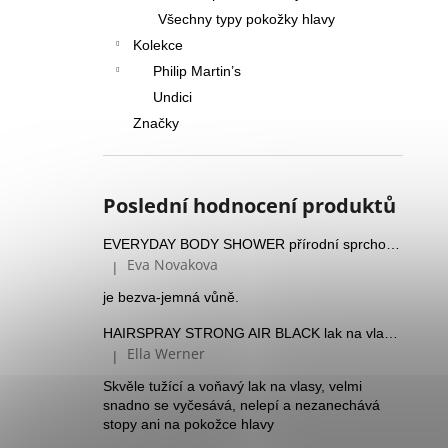
Všechny typy pokožky hlavy
Kolekce
Philip Martin’s
Undici
Značky
Poslední hodnocení produktů
EVERYDAY BODY SHOWER přírodní sprchový gel
Eva Novakova
|
Hodnocení produktu je 5 z 5 hvězdiček.
je bezva-jemná vůně.
HAIRSPRAY STRONG AIR BLACK lak na vlasy se silnou fixací a Panthenolem
Ella Werner
|
Hodnocení produktu je 5 z 5 hvězdiček.
Skvěle tužící a voňavý lak na vlasy, velmi
snadno se vyčesává, nelepí a nezanechává
stopy ani na pokožce hlavy