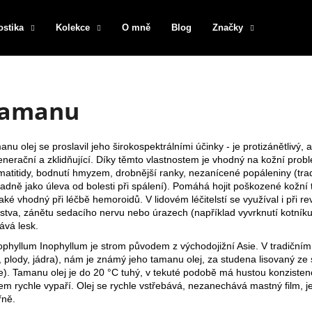
ostika
Kolekce
O mně
Blog
Značky
Co potřebujete najít?
amanu
HLEDAT
nu olej se proslavil jeho širokospektrálními účinky - je protizánětlivý, an
enerační a zklidňující. Díky těmto vlastnostem je vhodný na kožní prob
matitidy, bodnutí hmyzem, drobnější ranky, nezanícené popáleniny (tra
adně jako úleva od bolesti při spálení). Pomáhá hojit poškozené kožní tk
Doporučujeme
aké vhodný při léčbě hemoroidů. V lidovém léčitelstí se využíval i při r
lstva, zánětu sedacího nervu nebo úrazech (například vyvrknutí kotníku
ává lesk.
ophyllum Inophyllum je strom původem z východojižní Asie. V tradičním l
ty, plody, jádra), nám je známý jeho tamanu olej, za studena lisovaný z
je). Tamanu olej je do 20 °C tuhý, v tekuté podobě má hustou konzistenc
em rychle vypaří. Olej se rychle vstřebává, nezanechává mastný film, j
řně.