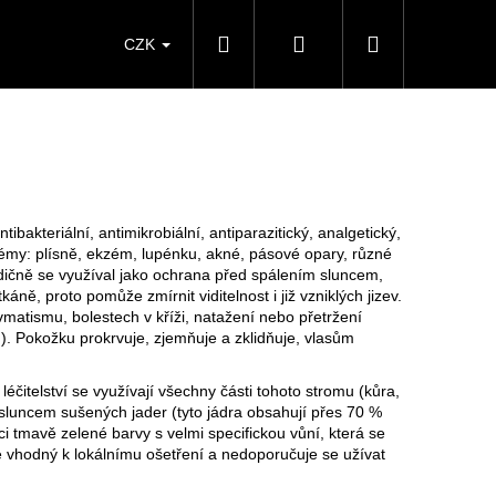
Hledat
Přihlášení
Nákupní
CZK
košík
tibakteriální, antimikrobiální, antiparazitický, analgetický,
lémy: plísně, ekzém, lupénku, akné, pásové opary, různé
dičně se využíval jako ochrana před spálením sluncem,
áně, proto pomůže zmírnit viditelnost i již vzniklých jizev.
evmatismu, bolestech v kříži, natažení nebo přetržení
). Pokožku prokrvuje, zjemňuje a zklidňuje, vlasům
éčitelství se využívají všechny části tohoto stromu (kůra,
e sluncem sušených jader (tyto jádra obsahují přes 70 %
i tmavě zelené barvy s velmi specifickou vůní, která se
e vhodný k lokálnímu ošetření a nedoporučuje se užívat