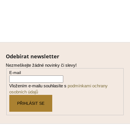
Z
á
Odebírat newsletter
p
Nezmeškejte žádné novinky či slevy!
a
E-mail
t
í
Vložením e-mailu souhlasíte s
podmínkami ochrany
osobních údajů
PŘIHLÁSIT SE