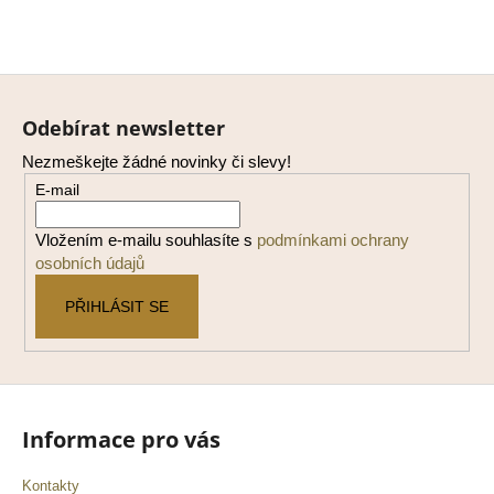
Z
á
Odebírat newsletter
p
Nezmeškejte žádné novinky či slevy!
a
E-mail
t
í
Vložením e-mailu souhlasíte s
podmínkami ochrany
osobních údajů
PŘIHLÁSIT SE
Informace pro vás
Kontakty