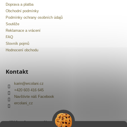
Doprava a platba
Obchodní podmínky
Podmínky ochrany osobních údajů
Soutěže
Reklamace a vrácení
FAQ
Slovník pojmů
Hodnocení obchodu
Kontakt
karin
@
ercolani.cz
+420 603 416 645
Navštivte náš Facebook
ercolani_cz
Přijímáme online platby