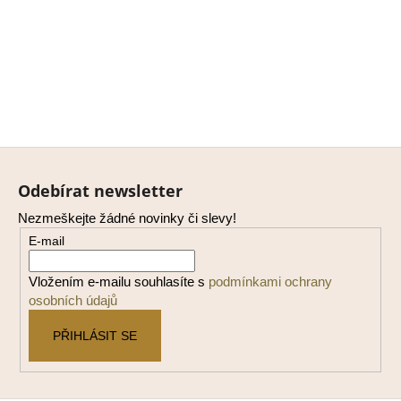
Z
á
Odebírat newsletter
p
Nezmeškejte žádné novinky či slevy!
a
E-mail
t
í
Vložením e-mailu souhlasíte s
podmínkami ochrany
osobních údajů
PŘIHLÁSIT SE