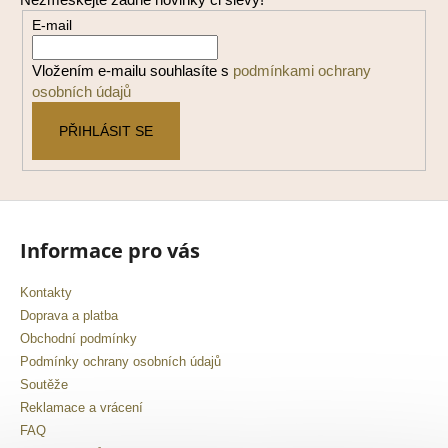
a
E-mail
t
í
Vložením e-mailu souhlasíte s
podmínkami ochrany
osobních údajů
PŘIHLÁSIT SE
Informace pro vás
Kontakty
Doprava a platba
Obchodní podmínky
Podmínky ochrany osobních údajů
Soutěže
Reklamace a vrácení
FAQ