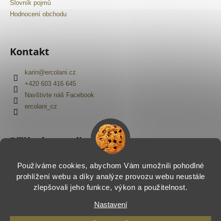
Slovník pojmů
Hodnocení obchodu
Kontakt
karin
@
ercolani.cz
+420 603 416 645
Navštivte náš Facebook
ercolani_cz
Přijímáme online platby
Používáme cookies, abychom Vám umožnili pohodlné
prohlížení webu a díky analýze provozu webu neustále
zlepšovali jeho funkce, výkon a použitelnost.
Nastavení
Vytvořil Shoptet