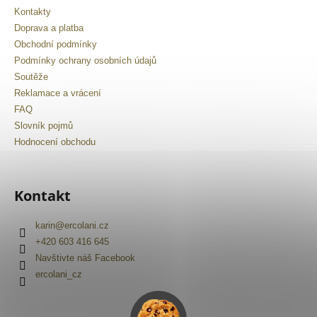
Kontakty
Doprava a platba
Obchodní podmínky
Podmínky ochrany osobních údajů
Soutěže
Reklamace a vrácení
FAQ
Slovník pojmů
Hodnocení obchodu
Kontakt
karin
@
ercolani.cz
+420 603 416 645
Navštivte náš Facebook
ercolani_cz