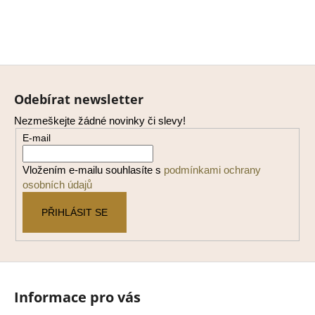
Z
á
Odebírat newsletter
p
Nezmeškejte žádné novinky či slevy!
a
E-mail
t
í
Vložením e-mailu souhlasíte s
podmínkami ochrany
osobních údajů
PŘIHLÁSIT SE
Informace pro vás