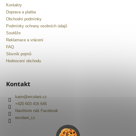
Kontakty
Doprava a platba
Obchodní podmínky
Podmínky ochrany osobních údajů
Soutěže
Reklamace a vrácení
FAQ
Slovník pojmů
Hodnocení obchodu
Kontakt
karin
@
ercolani.cz
+420 603 416 645
Navštivte náš Facebook
ercolani_cz