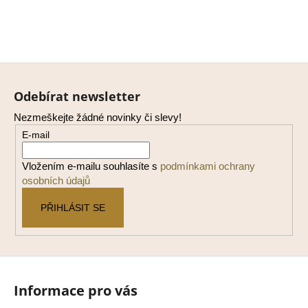
Z
á
Odebírat newsletter
p
Nezmeškejte žádné novinky či slevy!
a
E-mail
t
í
Vložením e-mailu souhlasíte s
podmínkami ochrany
osobních údajů
PŘIHLÁSIT SE
Informace pro vás