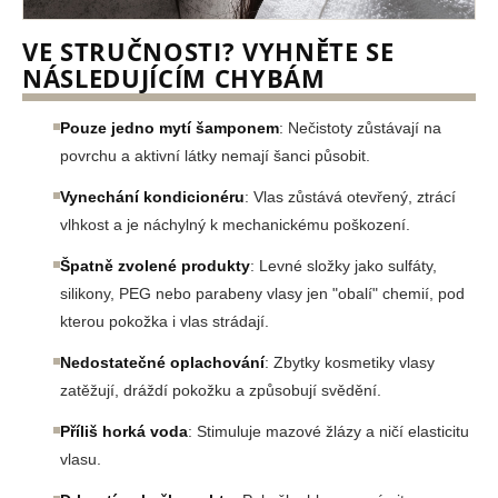
VE STRUČNOSTI? VYHNĚTE SE
NÁSLEDUJÍCÍM CHYBÁM
Pouze jedno mytí šamponem
: Nečistoty zůstávají na
povrchu a aktivní látky nemají šanci působit.
Vynechání kondicionéru
: Vlas zůstává otevřený, ztrácí
vlhkost a je náchylný k mechanickému poškození.
Špatně zvolené produkty
: Levné složky jako sulfáty,
silikony, PEG nebo parabeny vlasy jen "obalí" chemií, pod
kterou pokožka i vlas strádají.
Nedostatečné oplachování
: Zbytky kosmetiky vlasy
zatěžují, dráždí pokožku a způsobují svědění.
Příliš horká voda
: Stimuluje mazové žlázy a ničí elasticitu
vlasu.