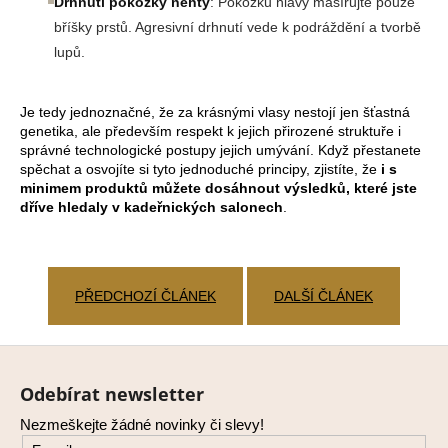
Drhnutí pokožky nehty
: Pokožku hlavy masírujte pouze
bříšky prstů. Agresivní drhnutí vede k podráždění a tvorbě
lupů.
Je tedy jednoznačné, že za krásnými vlasy nestojí jen šťastná
genetika, ale především respekt k jejich přirozené struktuře i
správné technologické postupy jejich umývání. Když přestanete
spěchat a osvojíte si tyto jednoduché principy, zjistíte, že
i s
minimem produktů můžete dosáhnout výsledků, které jste
dříve hledaly v kadeřnických salonech
.
PŘEDCHOZÍ ČLÁNEK
DALŠÍ ČLÁNEK
Z
á
Odebírat newsletter
p
Nezmeškejte žádné novinky či slevy!
a