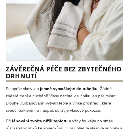
ZÁVĚREČNÁ PÉČE BEZ ZBYTEČNÉHO
DRHNUTÍ
Po sprše vlasy jen
jemně vymačkejte do ručníku
. Žádné
zběsilé tření a cuchání! Vlasy nechte v ručníku jen pár minut.
Dlouhé „turbanování“ vytváří teplé a vlhké prostředí, které
svědčí bakteriím a naopak ubližuje vlasové pokožce.
Při
fénování zvolte nižší teplotu
a vždy foukejte po směru
růstu (od kořínků ke konečkům). Tím uhladíte vlasové šupinky a