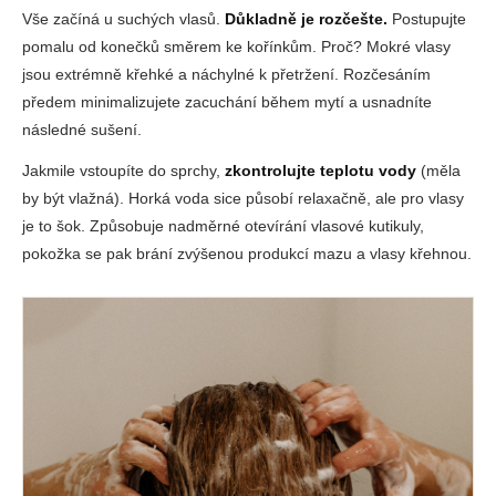
č
Vše začíná u suchých vlasů.
Důkladně je rozčešte.
Postupujte
u
j
pomalu od konečků směrem ke kořínkům. Proč? Mokré vlasy
e
jsou extrémně křehké a náchylné k přetržení. Rozčesáním
m
předem minimalizujete zacuchání během mytí a usnadníte
e
následné sušení.
Jakmile vstoupíte do sprchy,
zkontrolujte teplotu vody
(měla
by být vlažná). Horká voda sice působí relaxačně, ale pro vlasy
je to šok. Způsobuje nadměrné otevírání vlasové kutikuly,
pokožka se pak brání zvýšenou produkcí mazu a vlasy křehnou.