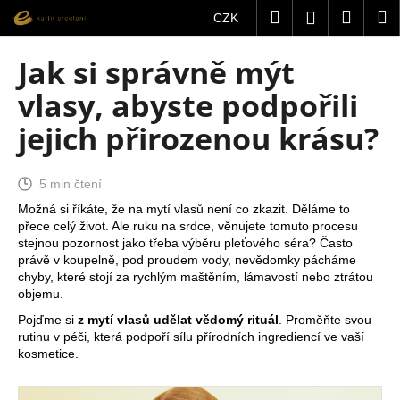
K
Přejít
Hledat
Nákup
M
Přihlášení
CZK
na
o
obsah
Zpět
Zpět
košík
š
Jak si správně mýt
í
C
vlasy, abyste podpořili
k
o
jejich přirozenou krásu?
p
o
t
5 min čtení
ř
Možná si říkáte, že na mytí vlasů není co zkazit. Děláme to
přece celý život. Ale ruku na srdce, věnujete tomuto procesu
e
stejnou pozornost jako třeba výběru pleťového séra? Často
b
právě v koupelně, pod proudem vody, nevědomky pácháme
u
chyby, které stojí za rychlým maštěním, lámavostí nebo ztrátou
objemu.
j
Pojďme si
z mytí vlasů udělat vědomý rituál
. Proměňte svou
e
rutinu v péči, která podpoří sílu přírodních ingrediencí ve vaší
t
kosmetice.
e
n