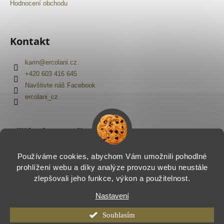
Hodnocení obchodu
Kontakt
karin
@
ercolani.cz
+420 603 416 645
Navštivte náš Facebook
ercolani_cz
Přijímáme online platby
Používáme cookies, abychom Vám umožnili pohodlné
prohlížení webu a díky analýze provozu webu neustále
zlepšovali jeho funkce, výkon a použitelnost.
Nastavení
Vytvořil Shoptet
Copyright 2026
Ercolani.cz
. Všechna práva vyhrazena.
Souhlasím