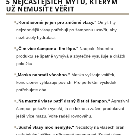
5 NEJČASTĚJŠÍCH MÝTŮ, KTERÝM
UŽ NEMUSÍTE VĚŘIT
„Kondicionér je jen pro zničené vlasy.“
Omyl. I ty
nejzdravější vlasy potřebují po šamponu uzavřít, aby
neztrácely hydrataci.
„Čím více šamponu, tím lépe.“
Naopak. Nadmíra
produktu se špatně vymývá a zbytečně vysušuje a dráždí
pokožku.
„
Maska nahradí všechno.“
Maska vyživuje vnitřek,
kondicionér vyhlazuje povrch. Pro perfektní výsledek
potřebujete oba.
„Na mastné vlasy patří drsný čisticí šampon.“
Agresivní
šampon pokožku vysuší, ta se lekne a začne produkovat
ještě více mazu. Volte raději rovnováhu.
„Suché vlasy moc nemyjte.“
Nečistoty na vlasech brání
vstřebávání výživy a přirozené regeneraci. Suché vlasy