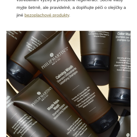
myjte šetrně, ale pravidelně, a doplňujte péči o olejíčky a
jiné
bezoplachové produkty
.