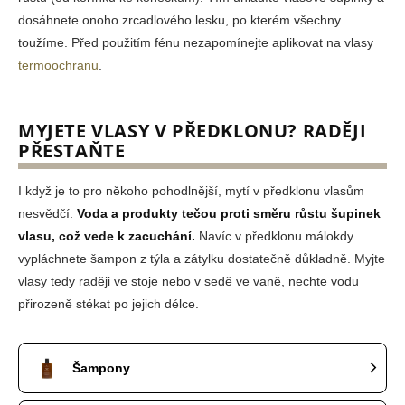
dosáhnete onoho zrcadlového lesku, po kterém všechny
toužíme. Před použitím fénu nezapomínejte aplikovat na vlasy
termoochranu
.
MYJETE VLASY V PŘEDKLONU? RADĚJI
PŘESTAŇTE
I když je to pro někoho pohodlnější, mytí v předklonu vlasům
nesvědčí.
Voda a produkty tečou proti směru růstu šupinek
vlasu, což vede k zacuchání.
Navíc v předklonu málokdy
vypláchnete šampon z týla a zátylku dostatečně důkladně. Myjte
vlasy tedy raději ve stoje nebo v sedě ve vaně, nechte vodu
přirozeně stékat po jejich délce.
Šampony