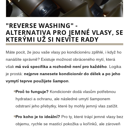
"REVERSE WASHING" -
ALTERNATIVA PRO JEMNÉ VLASY, SE
KTERÝMI UŽ SI NEVÍTE RADY
Máte pocit, že jsou vaše vlasy po kondicionéru zplihlé, i když ho
nanášíte správně? Existuje možnost obráceného mytí, která
však
má svá specifika a rozhodně není pro každého
. Logika
je prostá:
nejprve nanesete kondicionér do délek a po jeho
vymytí teprve použijete šampon
.
Proč to funguje?
Kondicionér dodá vlasům potřebnou
hydrataci a ochranu, ale následné umytí šamponem
odstraní jeho přebytky, které by mohly jemný vlas zatížit.
Pro koho je to ideální?
Pro ty, které trápí jemné vlasy bez
objemu, rychle se mastící pokožka u kořínků, ale zároveň