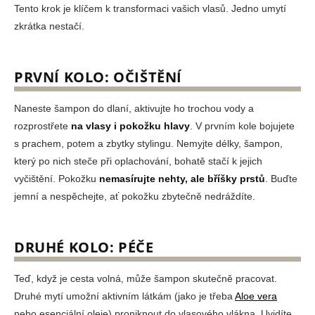
Tento krok je klíčem k transformaci vašich vlasů. Jedno umytí
zkrátka nestačí.
PRVNÍ KOLO: OČIŠTĚNÍ
Naneste šampon do dlaní, aktivujte ho trochou vody a
rozprostřete
na vlasy i pokožku hlavy
. V prvním kole bojujete
s prachem, potem a zbytky stylingu. Nemyjte délky, šampon,
který po nich steče při oplachování, bohatě stačí k jejich
vyčištění. Pokožku
nemasírujte nehty, ale bříšky prstů
. Buďte
jemní a nespěchejte, ať pokožku zbytečně nedráždíte.
DRUHÉ KOLO: PÉČE
Teď, když je cesta volná, může šampon skutečně pracovat.
Druhé mytí umožní aktivním látkám (jako je třeba
Aloe vera
nebo esenciální oleje) proniknout do vlasového vlákna. Uvidíte,