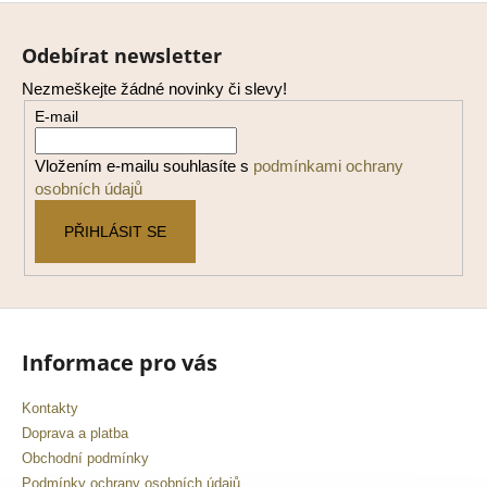
Z
á
Odebírat newsletter
p
Nezmeškejte žádné novinky či slevy!
a
E-mail
t
í
Vložením e-mailu souhlasíte s
podmínkami ochrany
osobních údajů
PŘIHLÁSIT SE
Informace pro vás
Kontakty
Doprava a platba
Obchodní podmínky
Podmínky ochrany osobních údajů