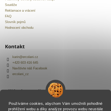
Soutěže
Reklamace a vrácení
FAQ
Slovník pojmů
Hodnocení obchodu
Kontakt
karin
@
ercolani.cz
+420 603 416 645
Navštivte náš Facebook
ercolani_cz
Přijímáme online platby
Používáme cookies, abychom Vám umožnili pohodlné
prohlížení webu a díky analýze provozu webu neustále