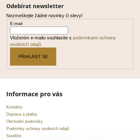
á
Odebírat newsletter
p
Nezmeškejte žádné novinky či slevy!
a
E-mail
t
í
Vložením e-mailu souhlasíte s
podmínkami ochrany
osobních údajů
PŘIHLÁSIT SE
Informace pro vás
Kontakty
Doprava a platba
Obchodní podmínky
Podmínky ochrany osobních údajů
Soutěže