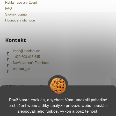
Reklamace a vrácení
FAQ
Slovník pojmů
Hodnocení obchodu
Kontakt
karin
@
ercolani.cz
+420 603 416 645
Navštivte náš Facebook
ercolani_cz
Přijímáme online platby
Používáme cookies, abychom Vám umožnili pohodlné
prohlížení webu a díky analýze provozu webu neustále
zlepšovali jeho funkce, výkon a použitelnost.