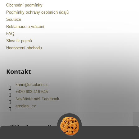
Obchodní podmínky
Podmínky ochrany osobních údajů
Soutěže
Reklamace a vrácení
FAQ
Slovník pojmů
Hodnocení obchodu
Kontakt
karin
@
ercolani.cz
+420 603 416 645
Navštivte náš Facebook
ercolani_cz
Přijímáme online platby