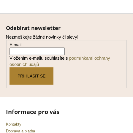
Z
á
Odebírat newsletter
p
Nezmeškejte žádné novinky či slevy!
a
E-mail
t
í
Vložením e-mailu souhlasíte s
podmínkami ochrany
osobních údajů
PŘIHLÁSIT SE
Informace pro vás
Kontakty
Doprava a platba