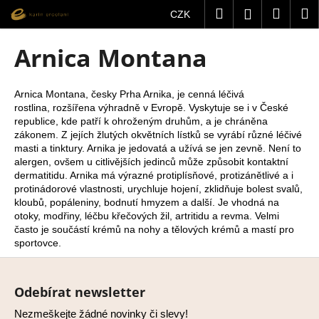
K
Přejít
Hledat
Nákup
M
Přihlášení
CZK
na
o
obsah
Zpět
Zpět
košík
š
Arnica Montana
í
C
k
o
Arnica Montana, česky Prha Arnika, je cenná léčivá
rostlina, rozšířena výhradně v Evropě. Vyskytuje se i v České
p
republice, kde patří k ohroženým druhům, a je chráněna
o
zákonem. Z jejích žlutých okvětních lístků se vyrábí různé léčivé
t
masti a tinktury. Arnika je jedovatá a užívá se jen zevně. Není to
alergen, ovšem u citlivějších jedinců může způsobit kontaktní
ř
dermatitidu. Arnika má výrazné protiplísňové, protizánětlivé a i
e
protinádorové vlastnosti, urychluje hojení, zklidňuje bolest svalů,
b
kloubů, popáleniny, bodnutí hmyzem a další. Je vhodná na
otoky, modřiny, léčbu křečových žil, artritidu a revma. Velmi
u
často je součástí krémů na nohy a tělových krémů a mastí pro
j
sportovce.
e
Z
t
á
Odebírat newsletter
e
p
n
Nezmeškejte žádné novinky či slevy!