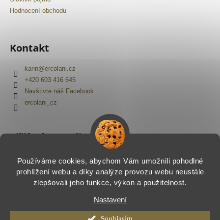
č
u
Hodnocení obchodu
j
e
m
Kontakt
e
karin
@
ercolani.cz
+420 603 416 645
Navštivte náš Facebook
ercolani_cz
Přijímáme online platby
Používáme cookies, abychom Vám umožnili pohodlné
prohlížení webu a díky analýze provozu webu neustále
zlepšovali jeho funkce, výkon a použitelnost.
Nastavení
Vytvořil Shoptet
Copyright 2026
Ercolani.cz
. Všechna práva vyhrazena.
Souhlasím