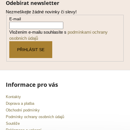
Odebírat newsletter
p
a
Nezmeškejte žádné novinky či slevy!
a
j
E-mail
t
í
í
t
Vložením e-mailu souhlasíte s
podmínkami ochrany
?
osobních údajů
PŘIHLÁSIT SE
HLEDAT
Informace pro vás
D
Kontakty
o
p
Doprava a platba
o
Obchodní podmínky
r
Podmínky ochrany osobních údajů
u
Soutěže