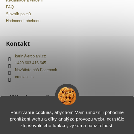
č
Reklamace a vrácení
u
FAQ
j
Slovník pojmů
e
Hodnocení obchodu
m
e
Kontakt
karin
@
ercolani.cz
+420 603 416 645
Navštivte náš Facebook
ercolani_cz
Přijímáme online platby
Používáme cookies, abychom Vám umožnili pohodlné
prohlížení webu a díky analýze provozu webu neustále
zlepšovali jeho funkce, výkon a použitelnost.