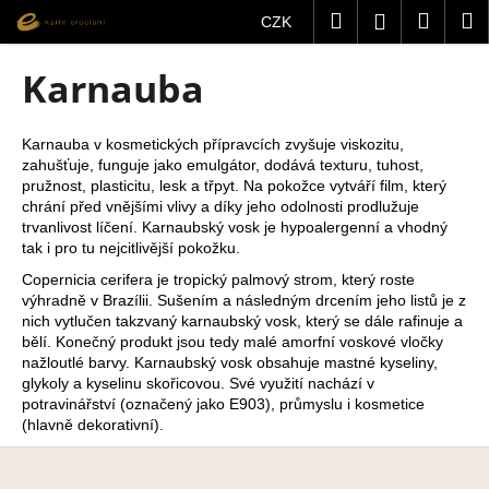
K
Přejít
Hledat
Nákup
M
Přihlášení
CZK
na
o
obsah
Zpět
Zpět
košík
š
Karnauba
í
C
k
o
Karnauba v kosmetických přípravcích zvyšuje viskozitu,
zahušťuje, funguje jako emulgátor, dodává texturu, tuhost,
p
pružnost, plasticitu, lesk a třpyt. Na pokožce vytváří film, který
o
chrání před vnějšími vlivy a díky jeho odolnosti prodlužuje
t
trvanlivost líčení. Karnaubský vosk je hypoalergenní a vhodný
tak i pro tu nejcitlivější pokožku.
ř
Copernicia cerifera je tropický palmový strom, který roste
e
výhradně v Brazílii. Sušením a následným drcením jeho listů je z
b
nich vytlučen takzvaný karnaubský vosk, který se dále rafinuje a
u
bělí. Konečný produkt jsou tedy malé amorfní voskové vločky
nažloutlé barvy. Karnaubský vosk obsahuje mastné kyseliny,
j
glykoly a kyselinu skořicovou. Své využití nachází v
e
potravinářství (označený jako E903), průmyslu i kosmetice
t
(hlavně dekorativní).
Z
e
á
n