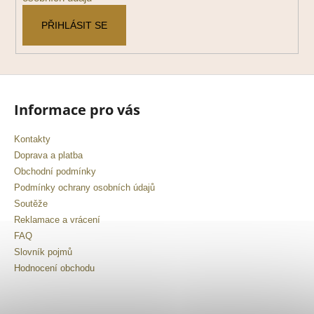
a
PŘIHLÁSIT SE
j
í
t
?
Informace pro vás
Kontakty
Doprava a platba
HLEDAT
Obchodní podmínky
Podmínky ochrany osobních údajů
Soutěže
D
Reklamace a vrácení
o
FAQ
p
Slovník pojmů
o
Hodnocení obchodu
r
u