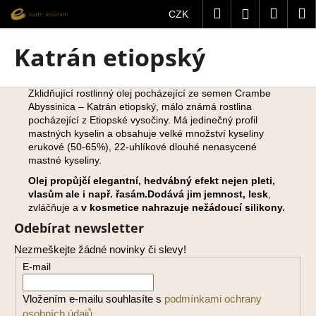
K
Přejít
Hledat
Nákup
M
Přihlášení
CZK
na
o
obsah
Zpět
Zpět
košík
š
Katrán etiopský
í
C
k
Z
o
Zklidňující rostlinný olej pocházející ze semen Crambe
Abyssinica – Katrán etiopský, málo známá rostlina
á
p
pocházející z Etiopské vysočiny. Má jedinečný profil
p
o
mastných kyselin a obsahuje velké množství kyseliny
a
t
erukové (50-65%), 22-uhlíkové dlouhé nenasycené
mastné kyseliny.
t
ř
Olej propůjčí elegantní, hedvábný efekt nejen pleti,
í
e
vlasům ale i např. řasám.
Dodává jim jemnost, lesk
,
b
zvláčňuje a
v kosmetice nahrazuje nežádoucí silikony.
u
Odebírat newsletter
j
Nezmeškejte žádné novinky či slevy!
e
E-mail
t
e
Vložením e-mailu souhlasíte s
podmínkami ochrany
n
osobních údajů