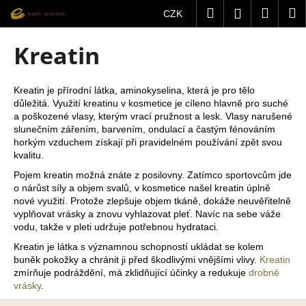
K
Přejít
Hledat
Nákup
M
Přihlášení
CZK
na
o
obsah
Zpět
Zpět
košík
š
Kreatin
í
C
k
o
Kreatin je přírodní látka, aminokyselina, která je pro tělo
důležitá. Využití kreatinu v kosmetice je cíleno hlavně pro suché
p
a poškozené vlasy, kterým vrací pružnost a lesk. Vlasy narušené
o
slunečním zářením, barvením, ondulací a častým fénováním
t
horkým vzduchem získají při pravidelném používání zpět svou
kvalitu.
ř
Pojem kreatin možná znáte z posilovny. Zatímco sportovcům jde
e
o nárůst síly a objem svalů, v kosmetice našel kreatin úplně
b
nové využití. Protože zlepšuje objem tkáně, dokáže neuvěřitelně
u
vyplňovat vrásky a znovu vyhlazovat pleť. Navíc na sebe váže
vodu, takže v pleti udržuje potřebnou hydrataci.
j
Kreatin je látka s významnou schopností ukládat se kolem
e
buněk pokožky a chránit ji před škodlivými vnějšími vlivy.
Kreatin
t
zmírňuje podráždění, má zklidňující účinky a redukuje
drobné
e
vrásky
.
n