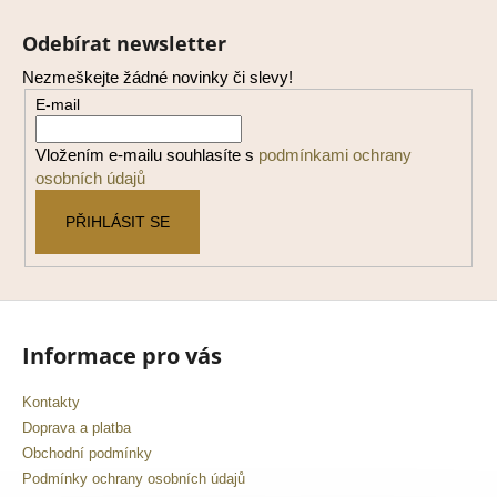
Z
a
á
Odebírat newsletter
j
p
Nezmeškejte žádné novinky či slevy!
í
a
E-mail
t
t
?
í
Vložením e-mailu souhlasíte s
podmínkami ochrany
osobních údajů
PŘIHLÁSIT SE
HLEDAT
D
Informace pro vás
o
p
Kontakty
o
Doprava a platba
r
Obchodní podmínky
u
Podmínky ochrany osobních údajů