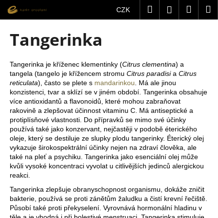
K
Přejít
Hledat
Nákup
M
Přihlášení
CZK
na
o
obsah
Zpět
Zpět
košík
š
Tangerinka
í
C
k
o
Tangerinka je kříženec klementinky (
Citrus clementina
) a
tangela (tangelo je křížencem stromu
Citrus paradisi
a
Citrus
p
reticulata
), často se plete s
mandarinkou
. Má ale jinou
o
konzistenci, tvar a sklízí se v jiném období. Tangerinka obsahuje
t
více antioxidantů a flavonoidů, které mohou zabraňovat
rakovině a zlepšovat účinnost vitaminu C. Má antiseptické a
ř
protiplísňové vlastnosti. Do přípravků se mimo své účinky
e
používá také jako konzervant, nejčastěji v podobě éterického
b
oleje, který se destiluje ze slupky plodu tangerinky. Éterický olej
vykazuje širokospektrální účinky nejen na zdraví člověka, ale
u
také na pleť a psychiku. Tangerinka jako esenciální olej může
j
kvůli vysoké koncentraci vyvolat u citlivějších jedinců alergickou
reakci.
e
t
Tangerinka zlepšuje obranyschopnost organismu, dokáže zničit
bakterie, používá se proti zánětům žaludku a čistí krevní řečiště.
e
Působí také proti překyselení. Vyrovnává hormonální hladinu v
n
těle a je vhodná i při bolestivé menstruaci. Tangerinka stimuluje