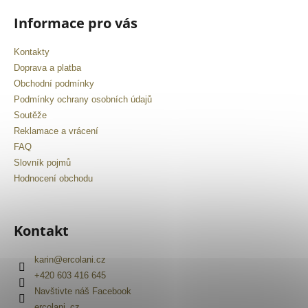
č
u
Informace pro vás
j
e
Kontakty
m
Doprava a platba
e
Obchodní podmínky
Podmínky ochrany osobních údajů
Soutěže
Reklamace a vrácení
FAQ
Slovník pojmů
Hodnocení obchodu
Kontakt
karin
@
ercolani.cz
+420 603 416 645
Navštivte náš Facebook
ercolani_cz