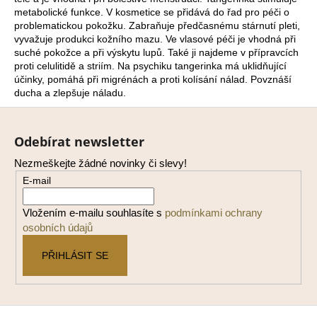
metabolické funkce. V kosmetice se přidává do řad pro péči o
a
problematickou pokožku. Zabraňuje předčasnému stárnutí pleti,
j
vyvažuje produkci kožního mazu. Ve vlasové péči je vhodná při
í
suché pokožce a při výskytu lupů. Také ji najdeme v přípravcích
proti celulitidě a striím. Na psychiku tangerinka má uklidňující
t
účinky, pomáhá při migrénách a proti kolísání nálad. Povznáší
?
ducha a zlepšuje náladu.
Z
á
Odebírat newsletter
p
Nezmeškejte žádné novinky či slevy!
HLEDAT
a
E-mail
t
í
Vložením e-mailu souhlasíte s
podmínkami ochrany
D
osobních údajů
o
p
PŘIHLÁSIT SE
o
r
u