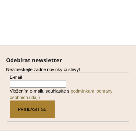
Z
á
Odebírat newsletter
p
Nezmeškejte žádné novinky či slevy!
a
E-mail
t
í
Vložením e-mailu souhlasíte s
podmínkami ochrany
osobních údajů
PŘIHLÁSIT SE