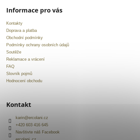
Informace pro vás
Kontakty
Doprava a platba
Obchodní podmínky
Podmínky ochrany osobních údajů
Soutěže
Reklamace a vrácení
FAQ
Slovník pojmů
Hodnocení obchodu
Kontakt
karin
@
ercolani.cz
+420 603 416 645
Navštivte náš Facebook
ercolani_cz